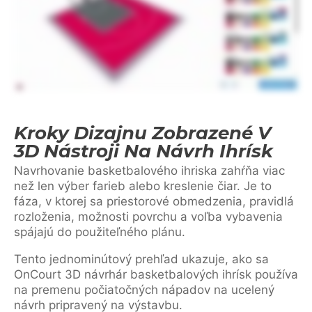
Kroky Dizajnu Zobrazené V
3D Nástroji Na Návrh Ihrísk
Navrhovanie basketbalového ihriska zahŕňa viac
než len výber farieb alebo kreslenie čiar. Je to
fáza, v ktorej sa priestorové obmedzenia, pravidlá
rozloženia, možnosti povrchu a voľba vybavenia
spájajú do použiteľného plánu.
Tento jednominútový prehľad ukazuje, ako sa
OnCourt 3D návrhár basketbalových ihrísk používa
na premenu počiatočných nápadov na ucelený
návrh pripravený na výstavbu.