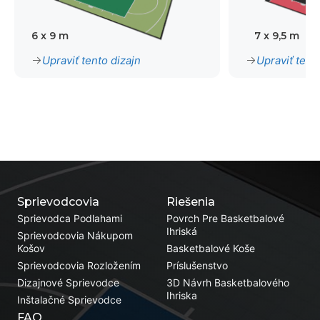
6 x 9 m
7 x 9,5 m
Upraviť tento dizajn
Upraviť tent
Sprievodcovia
Riešenia
Sprievodca Podlahami
Povrch Pre Basketbalové
Ihriská
Sprievodcovia Nákupom
Košov
Basketbalové Koše
Sprievodcovia Rozložením
Príslušenstvo
Dizajnové Sprievodce
3D Návrh Basketbalového
Ihriska
Inštalačné Sprievodce
FAQ