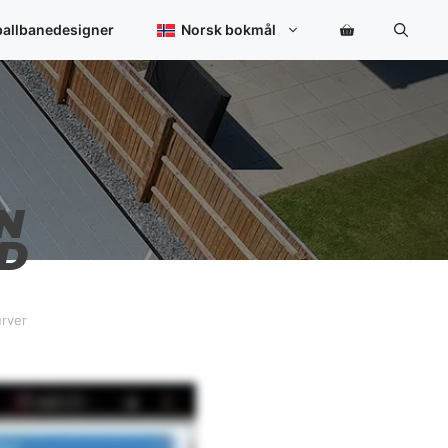
ballbanedesigner
Norsk bokmål
N
3D
urver