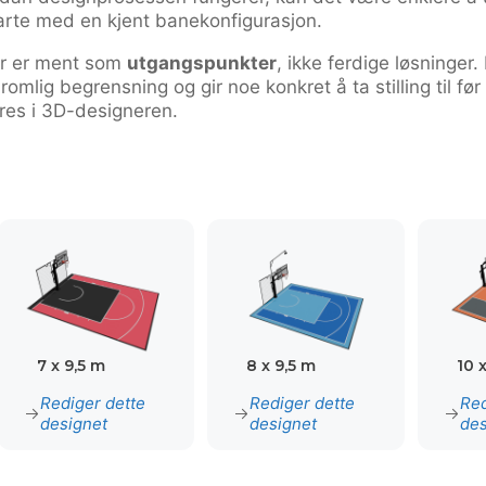
rte med en kjent banekonfigurasjon.
or er ment som
utgangspunkter
, ikke ferdige løsninger
romlig begrensning og gir noe konkret å ta stilling til før
eres i 3D-designeren.
7 x 9,5 m
8 x 9,5 m
10 
Rediger dette
Rediger dette
Red
designet
designet
des