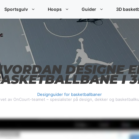
Sportsgulv
Hoops
Guider
3D basket
HVORDAN DESIGNE E
ASKETBALLBANE I 
Designguider for basketballbaner
vet av OnCourt-teamet – spesialister på design, dekker og basketballk
This video demonstrates the design process visually and does not contain spoken audio.