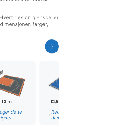
. Hvert design gjenspeiler
 dimensjoner, farger,
x 10 m
12,5 x 10 m
13,5 x 12 m
iger dette
Rediger dette
Rediger det
ignet
designet
designet