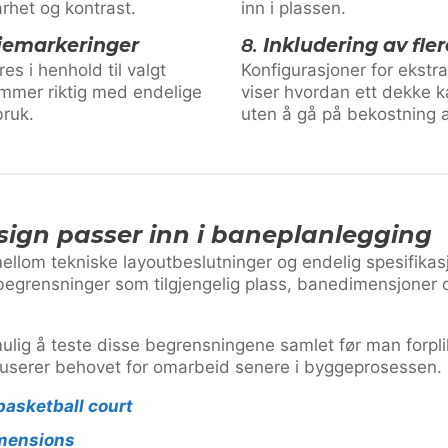
rhet og kontrast.
inn i plassen.
njemarkeringer
8.
Inkludering av fler
s i henhold til valgt
Konfigurasjoner for ekstra
temmer riktig med endelige
viser hvordan ett dekke k
bruk.
uten å gå på bekostning a
ign passer inn i baneplanlegging
ellom tekniske layoutbeslutninger og endelig spesifikas
egrensninger som tilgjengelig plass, banedimensjoner o
mulig å teste disse begrensningene samlet før man forplik
eduserer behovet for omarbeid senere i byggeprosessen.
basketball court
imensions