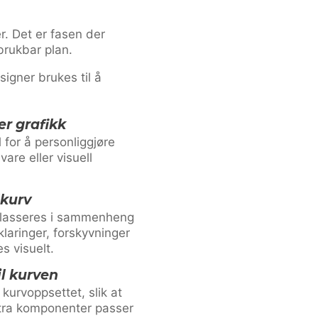
r. Det er fasen der
brukbar plan.
gner brukes til å
er grafikk
l for å personliggjøre
are eller visuell
lkurv
plasseres i sammenheng
laringer, forskyvninger
s visuelt.
il kurven
l kurvoppsettet, slik at
tra komponenter passer