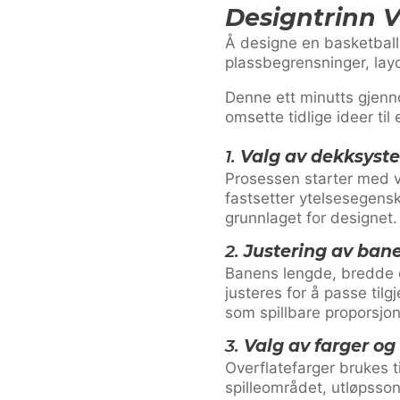
Designtrinn V
Å designe en basketballb
plassbegrensninger, layo
Denne ett minutts gjen
omsette tidlige ideer til
1.
Valg av dekksyst
Prosessen starter med 
fastsetter ytelsesegensk
grunnlaget for designet.
2.
Justering av ban
Banens lengde, bredde o
justeres for å passe tilg
som spillbare proporsjo
3.
Valg av farger og
Overflatefarger brukes ti
spilleområdet, utløpsson