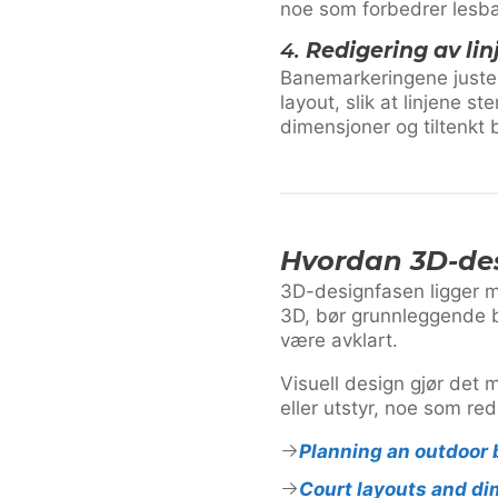
noe som forbedrer lesba
4.
Redigering av li
Banemarkeringene justere
layout, slik at linjene s
dimensjoner og tiltenkt 
Hvordan 3D-des
3D-designfasen ligger m
3D, bør grunnleggende b
være avklart.
Visuell design gjør det 
eller utstyr, noe som r
Planning an outdoor 
Court layouts and d