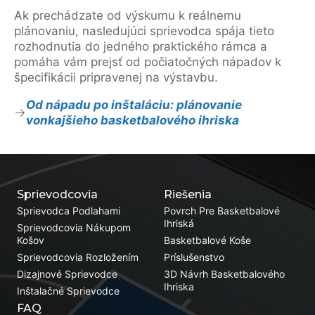
Ak prechádzate od výskumu k reálnemu
plánovaniu, nasledujúci sprievodca spája tieto
rozhodnutia do jedného praktického rámca a
pomáha vám prejsť od počiatočných nápadov k
špecifikácii pripravenej na výstavbu.
Od nápadu po inštaláciu: plánovanie
vonkajšieho basketbalového ihriska
Sprievodcovia
Riešenia
Sprievodca Podlahami
Povrch Pre Basketbalové
Ihriská
Sprievodcovia Nákupom
Košov
Basketbalové Koše
Sprievodcovia Rozložením
Príslušenstvo
Dizajnové Sprievodce
3D Návrh Basketbalového
Ihriska
Inštalačné Sprievodce
FAQ