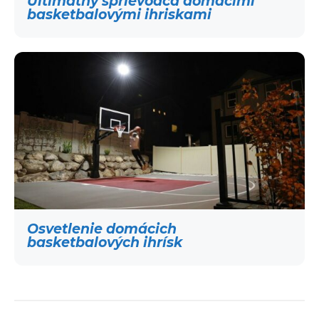
Ultimátny sprievodca domácimi
basketbalovými ihriskami
Osvetlenie domácich
basketbalových ihrísk