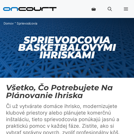
Preskočiť
Po
na
obsah
Domov
"
Sprievodcovia
SPRIEVODCOVIA
BASKETBALOVÝMI
IHRISKAMI
Všetko, Čo Potrebujete Na
Plánovanie Ihriska
Či už vytvárate domáce ihrisko, modernizujete
klubové priestory alebo plánujete komerčnú
inštaláciu, tieto sprievodcovia ponúkajú jasnú a
praktickú pomoc v každej fáze. Zistite, ako si
vybrať správny povrch, zvoliť profesionálny kôš,