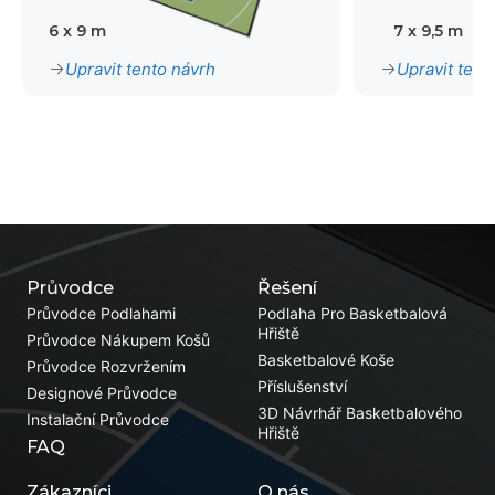
6 x 9 m
7 x 9,5 m
Upravit tento návrh
Upravit tent
Průvodce
Řešení
Průvodce Podlahami
Podlaha Pro Basketbalová
Hřiště
Průvodce Nákupem Košů
Basketbalové Koše
Průvodce Rozvržením
Příslušenství
Designové Průvodce
3D Návrhář Basketbalového
Instalační Průvodce
Hřiště
FAQ
Zákazníci
O nás