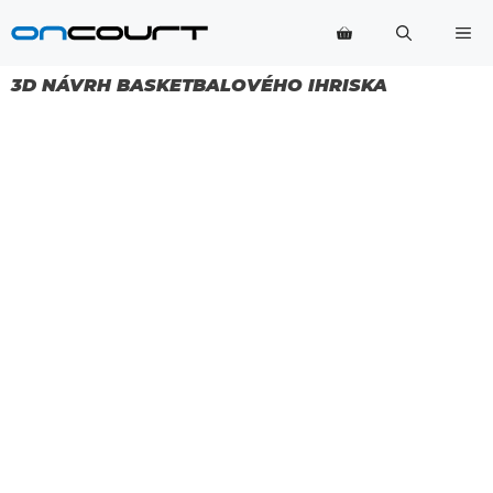
Preskočiť
Po
na
obsah
3D NÁVRH BASKETBALOVÉHO IHRISKA