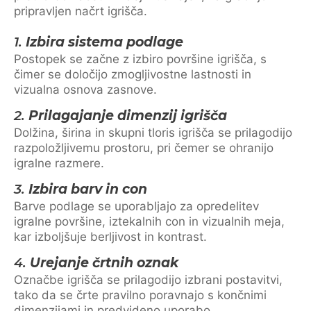
pripravljen načrt igrišča.
1.
Izbira sistema podlage
Postopek se začne z izbiro površine igrišča, s
čimer se določijo zmogljivostne lastnosti in
vizualna osnova zasnove.
2.
Prilagajanje dimenzij igrišča
Dolžina, širina in skupni tloris igrišča se prilagodijo
razpoložljivemu prostoru, pri čemer se ohranijo
igralne razmere.
3.
Izbira barv in con
Barve podlage se uporabljajo za opredelitev
igralne površine, iztekalnih con in vizualnih meja,
kar izboljšuje berljivost in kontrast.
4.
Urejanje črtnih oznak
Označbe igrišča se prilagodijo izbrani postavitvi,
tako da se črte pravilno poravnajo s končnimi
dimenzijami in predvideno uporabo.