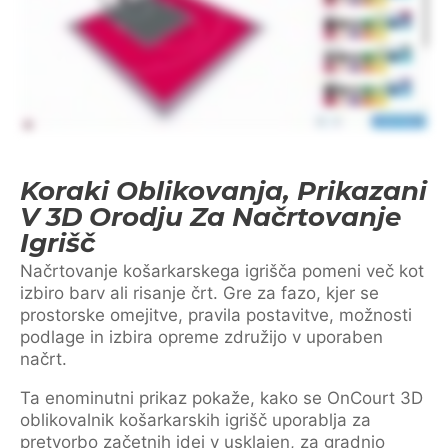
Koraki Oblikovanja, Prikazani
V 3D Orodju Za Načrtovanje
Igrišč
Načrtovanje košarkarskega igrišča pomeni več kot
izbiro barv ali risanje črt. Gre za fazo, kjer se
prostorske omejitve, pravila postavitve, možnosti
podlage in izbira opreme združijo v uporaben
načrt.
Ta enominutni prikaz pokaže, kako se OnCourt 3D
oblikovalnik košarkarskih igrišč uporablja za
pretvorbo začetnih idej v usklajen, za gradnjo