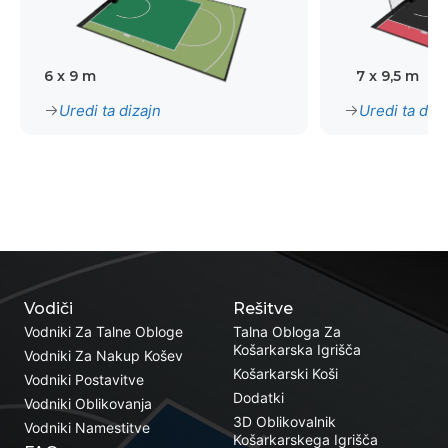
6 x 9 m
7 x 9,5 m
Uredi ta dizajn
Uredi ta diza
Vodiči
Rešitve
Vodniki Za Talne Obloge
Talna Obloga Za
Košarkarska Igrišča
Vodniki Za Nakup Košev
Košarkarski Koši
Vodniki Postavitve
Dodatki
Vodniki Oblikovanja
3D Oblikovalnik
Vodniki Namestitve
Košarkarskega Igrišča