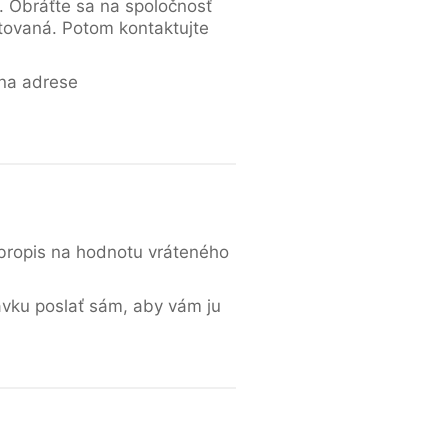
t. Obráťte sa na spoločnosť
čtovaná. Potom kontaktujte
 na adrese
obropis na hodnotu vráteného
ávku poslať sám, aby vám ju