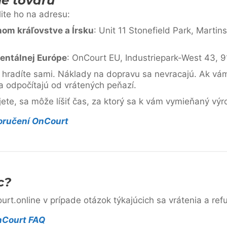
ie tovaru
lite ho na adresu:
om kráľovstve a Írsku
: Unit 11 Stonefield Park, Martin
entálnej Európe
: OnCourt EU, Industriepark-West 43, 9
i hradíte sami. Náklady na dopravu sa nevracajú. Ak vá
 odpočítajú od vrátených peňazí.
ijete, sa môže líšiť čas, za ktorý sa k vám vymieňaný vý
doručení OnCourt
c?
rt.online v prípade otázok týkajúcich sa vrátenia a refu
nCourt FAQ