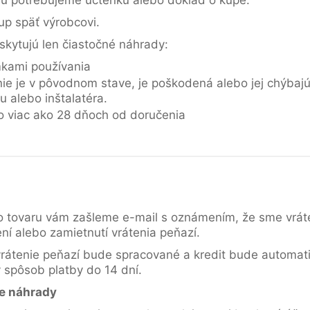
ru potrebujeme účtenku alebo doklad o kúpe.
up späť výrobcovi.
skytujú len čiastočné náhrady:
kami používania
ie je v pôvodnom stave, je poškodená alebo jej chýbajú 
 alebo inštalatéra.
o viac ako 28 dňoch od doručenia
ho tovaru vám zašleme e-mail s oznámením, že sme vráten
í alebo zamietnutí vrátenia peňazí.
rátenie peňazí bude spracované a kredit bude automati
 spôsob platby do 14 dní.
e náhrady