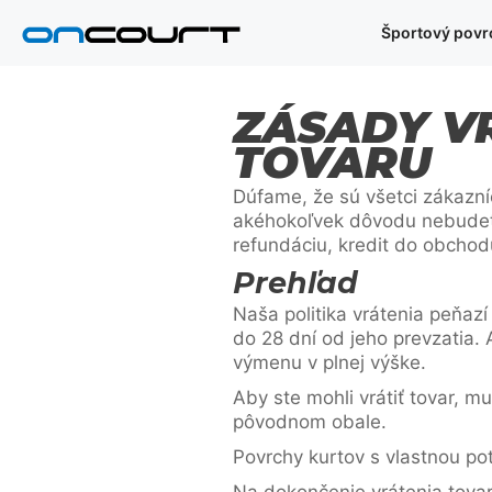
Preskočiť
Športový povr
na
obsah
ZÁSADY VR
TOVARU
Dúfame, že sú všetci zákazní
akéhokoľvek dôvodu nebudete
refundáciu, kredit do obcho
Prehľad
Naša politika vrátenia peňazí
do 28 dní od jeho prevzatia
výmenu v plnej výške.
Aby ste mohli vrátiť tovar, m
pôvodnom obale.
Povrchy kurtov s vlastnou po