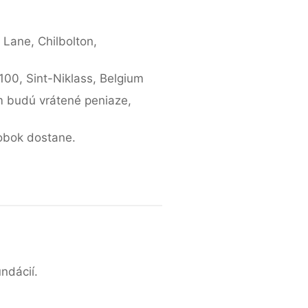
s Lane, Chilbolton,
100, Sint-Niklass, Belgium
m budú vrátené peniaze,
robok dostane.
ndácií.