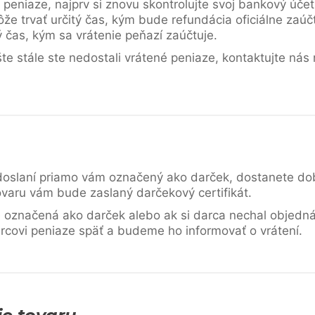
 peniaze, najprv si znovu skontrolujte svoj bankový úče
ôže trvať určitý čas, kým bude refundácia oficiálne zaú
ý čas, kým sa vrátenie peňazí zaúčtuje.
ešte stále ste nedostali vrátené peniaze, kontaktujte nás
 odoslaní priamo vám označený ako darček, dostanete d
tovaru vám bude zaslaný darčekový certifikát.
e označená ako darček alebo ak si darca nechal objedn
rcovi peniaze späť a budeme ho informovať o vrátení.