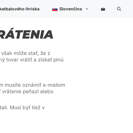
ketbalového ihriska
Slovenčina
RÁTENIA
 však môže stať, že z
tovar vrátiť a získať plnú
 nám musíte oznámiť e-mailom
 vrátenie peňazí alebo
li. Musí byť tiež v