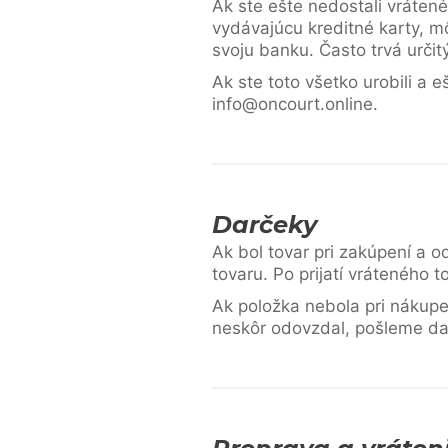
Ak ste ešte nedostali vrátené
vydávajúcu kreditné karty, m
svoju banku. Často trvá určit
Ak ste toto všetko urobili a 
info@oncourt.online.
Darčeky
Ak bol tovar pri zakúpení a
tovaru. Po prijatí vráteného 
Ak položka nebola pri nákup
neskôr odovzdal, pošleme da