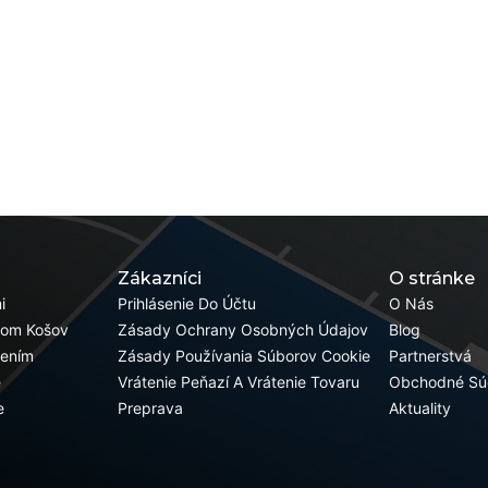
Zákazníci
O stránke
i
Prihlásenie Do Účtu
O Nás
pom Košov
Zásady Ochrany Osobných Údajov
Blog
žením
Zásady Používania Súborov Cookie
Partnerstvá
e
Vrátenie Peňazí A Vrátenie Tovaru
Obchodné Sú
e
Preprava
Aktuality