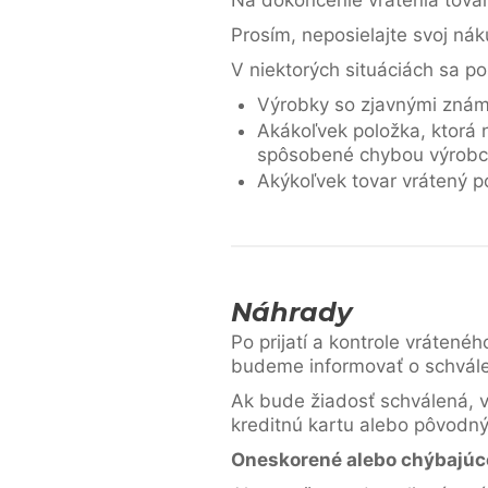
Na dokončenie vrátenia tova
Prosím, neposielajte svoj nák
V niektorých situáciách sa po
Výrobky so zjavnými znám
Akákoľvek položka, ktorá n
spôsobené chybou výrobcu
Akýkoľvek tovar vrátený p
Náhrady
Po prijatí a kontrole vrátené
budeme informovať o schválen
Ak bude žiadosť schválená, v
kreditnú kartu alebo pôvodný
Oneskorené alebo chýbajúc