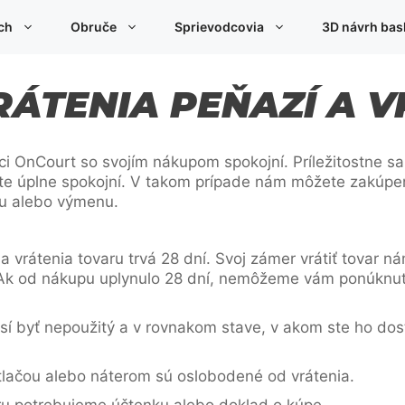
ch
Obruče
Sprievodcovia
3D návrh bas
ÁTENIA PEŇAZÍ A V
ci OnCourt so svojím nákupom spokojní. Príležitostne sa
 úplne spokojní. V takom prípade nám môžete zakúpený 
du alebo výmenu.
 a vrátenia tovaru trvá 28 dní. Svoj zámer vrátiť tovar
. Ak od nákupu uplynulo 28 dní, nemôžeme vám ponúknuť
usí byť nepoužitý a v rovnakom stave, v akom ste ho dosta
tlačou alebo náterom sú oslobodené od vrátenia.