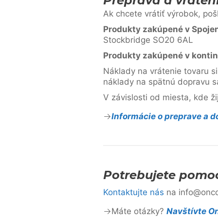
Preprava a vráten
Ak chcete vrátiť výrobok, poš
Produkty zakúpené v Spojen
Stockbridge SO20 6AL
Produkty zakúpené v kontin
Náklady na vrátenie tovaru s
náklady na spätnú dopravu sa
V závislosti od miesta, kde ž
Informácie o preprave a 
Potrebujete pomo
Kontaktujte nás
na info@oncou
Máte otázky?
Navštívte O