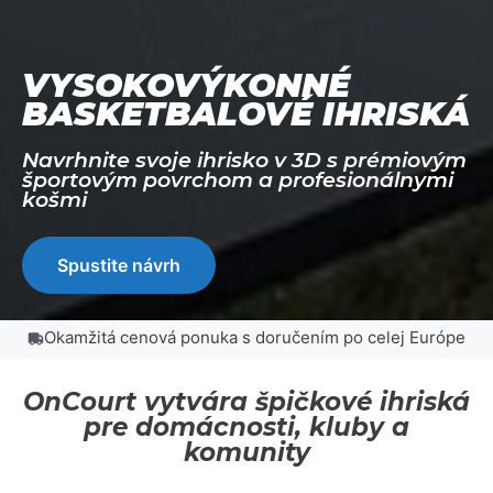
VYSOKOVÝKONNÉ
BASKETBALOVÉ IHRISKÁ
Navrhnite svoje ihrisko v 3D s prémiovým
športovým povrchom a profesionálnymi
košmi
Spustite návrh
Okamžitá cenová ponuka s doručením po celej Európe
OnCourt vytvára špičkové ihriská
pre domácnosti, kluby a
komunity