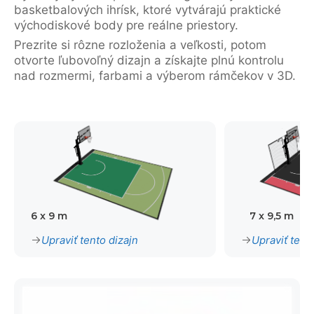
basketbalových ihrísk, ktoré vytvárajú praktické
východiskové body pre reálne priestory.
Prezrite si rôzne rozloženia a veľkosti, potom
otvorte ľubovoľný dizajn a získajte plnú kontrolu
nad rozmermi, farbami a výberom rámčekov v 3D.
6 x 9 m
7 x 9,5 m
Upraviť tento dizajn
Upraviť tent