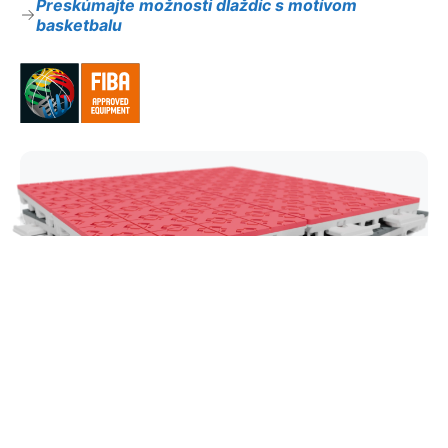
Preskúmajte možnosti dlaždíc s motívom
basketbalu
Super X
Naša vlajková basketbalová dlaždica je navrhnutá
pre elitnú trakciu, rýchlu prácu nôh a maximálnu
odozvu na ihrisku. Super X prináša dynamický,