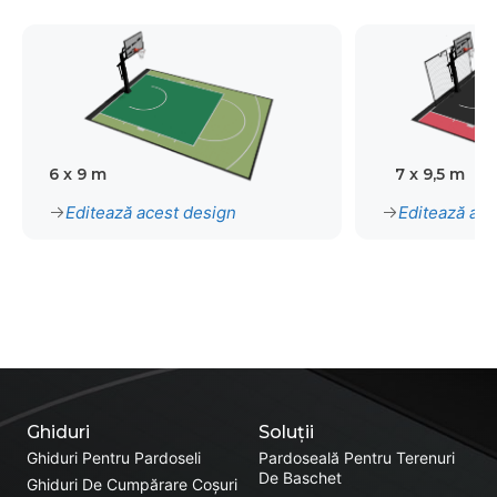
6 x 9 m
7 x 9,5 m
Editează acest design
Editează ace
Ghiduri
Soluții
Ghiduri Pentru Pardoseli
Pardoseală Pentru Terenuri
De Baschet
Ghiduri De Cumpărare Coșuri