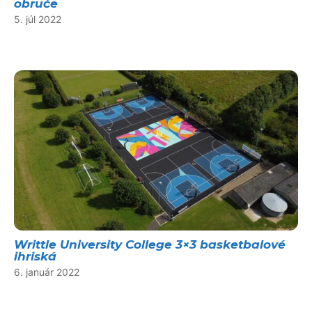
obruče
5. júl 2022
Writtle University College 3×3 basketbalové
ihriská
6. január 2022