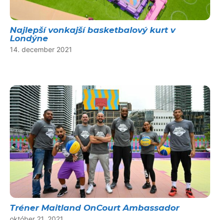
Najlepší vonkajší basketbalový kurt v
Londýne
14. december 2021
Tréner Maitland OnCourt Ambassador
október 21, 2021