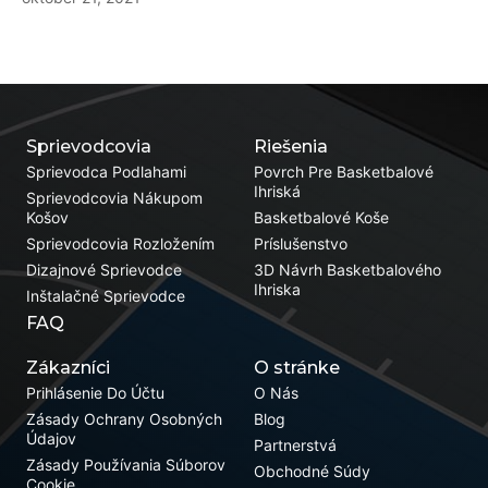
Sprievodcovia
Riešenia
Sprievodca Podlahami
Povrch Pre Basketbalové
Ihriská
Sprievodcovia Nákupom
Košov
Basketbalové Koše
Sprievodcovia Rozložením
Príslušenstvo
Dizajnové Sprievodce
3D Návrh Basketbalového
Ihriska
Inštalačné Sprievodce
FAQ
Zákazníci
O stránke
Prihlásenie Do Účtu
O Nás
Zásady Ochrany Osobných
Blog
Údajov
Partnerstvá
Zásady Používania Súborov
Obchodné Súdy
Cookie