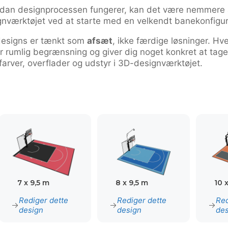
ordan designprocessen fungerer, kan det være nemmere 
nværktøjet ved at starte med en velkendt banekonfigur
designs er tænkt som
afsæt
, ikke færdige løsninger. Hv
 rumlig begrænsning og giver dig noget konkret at tage st
 farver, overflader og udstyr i 3D-designværktøjet.
7 x 9,5 m
8 x 9,5 m
10 
Rediger dette
Rediger dette
Red
design
design
des