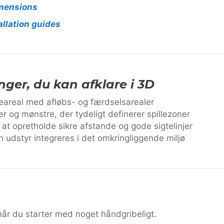
imensions
allation guides
ger, du kan afklare i 3D
leareal med afløbs- og færdselsarealer
er og mønstre, der tydeligt definerer spillezoner
r at opretholde sikre afstande og gode sigtelinjer
n udstyr integreres i det omkringliggende miljø
når du starter med noget håndgribeligt.