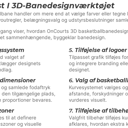
st I 3D-Banedesignværktøjet
bane handler om mere end at vælge farver eller tegne li
outregler, belægningsvalg og udstyrsbeslutninger samle
ang viser, hvordan OnCourts 3D basketballbanedesigne
til et sammenhængende, byggeklar banedesign.
gssystem
5.
Tilføjelse af logoer
 valget af
Tilpasset grafik tilføjes 
tlægger designets
og integrere branding eller
ndlag.
designet.
edimensioner
6.
Valg af basketball
og samlede fodaftryk
Kurvesystemet vælges og 
l den tilgængelige plads,
afstande, forskydninger o
e proportioner bevares.
vurderes visuelt.
 zoner
7.
Tilføjelse af tilbeh
 til at definere
Valgfrit tilbehør tilføjes
szoner og visuelle
afklares, hvordan ekstra