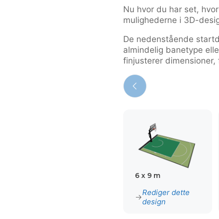
Nu hvor du har set, hv
mulighederne i 3D-desig
De nedenstående start
almindelig banetype eller
finjusterer dimensioner,
6 x 9 m
Rediger dette
design