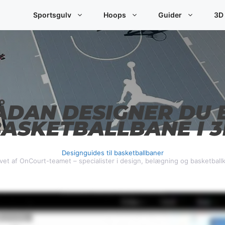
Sportsgulv
Hoops
Guider
3D
ÅDAN DESIGNER DU 
ASKETBALLBANE I 
Designguides til basketballbaner
vet af OnCourt-teamet – specialister i design, belægning og basketball
This video demonstrates the design process visually and does not contain spoken audio.