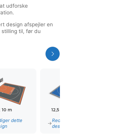
at udforske
ation.
ert design afspejler en
illing til, før du
x 10 m
12,5 x 10 m
13,5 x 12 m
iger dette
Rediger dette
Rediger det
ign
design
design