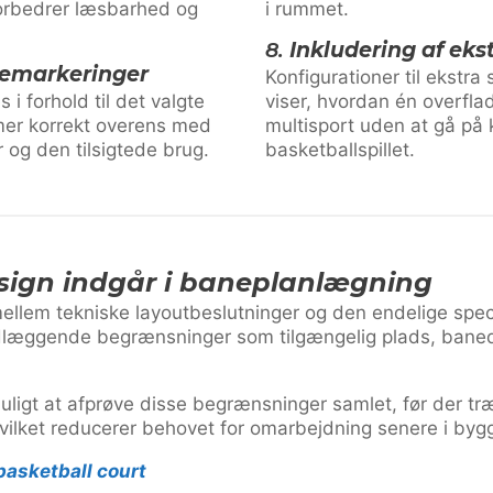
forbedrer læsbarhed og
i rummet.
8.
Inkludering af eks
njemarkeringer
Konfigurationer til ekstra
i forhold til det valgte
viser, hvordan én overfla
mmer korrekt overens med
multisport uden at gå p
 og den tilsigtede brug.
basketballspillet.
sign indgår i baneplanlægning
ellem tekniske layoutbeslutninger og den endelige speci
ndlæggende begrænsninger som tilgængelig plads, baned
uligt at afprøve disse begrænsninger samlet, før der t
 hvilket reducerer behovet for omarbejdning senere i by
basketball court