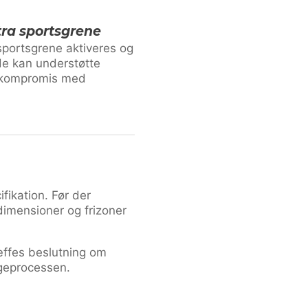
tra sportsgrene
 sportsgrene aktiveres og
de kan understøtte
å kompromis med
fikation. Før der
imensioner og frizoner
ræffes beslutning om
ggeprocessen.