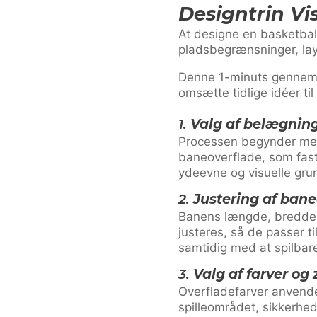
Designtrin Vi
At designe en basketball
pladsbegrænsninger, lay
Denne 1-minuts gennemg
omsætte tidlige idéer 
1.
Valg af belægnin
Processen begynder med
baneoverflade, som fas
ydeevne og visuelle gru
2.
Justering af ban
Banens længde, bredde 
justeres, så de passer ti
samtidig med at spilbar
3.
Valg af farver og
Overfladefarver anvendes
spilleområdet, sikkerhed