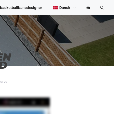
 basketballbanedesigner
Dansk
EN
3D
kurve