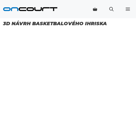
Preskočiť
Po
na
obsah
3D NÁVRH BASKETBALOVÉHO IHRISKA