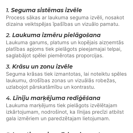
1.
Seguma sistēmas izvēle
Process sākas ar laukuma seguma izvēli, nosakot
dizaina veiktspējas īpašības un vizuālo pamatu.
2.
Laukuma izmēru pielāgošana
Laukuma garums, platums un kopējais aizņemtās
platības apjoms tiek pielāgots pieejamajai telpai,
saglabājot spēlei piemērotas proporcijas.
3.
Krāsu un zonu izvēle
Seguma krāsas tiek izmantotas, lai noteiktu spēles
laukumu, drošības zonas un vizuālās robežas,
uzlabojot pārskatāmību un kontrastu.
4.
Līniju marķējuma rediģēšana
Laukuma marķējums tiek pielāgots izvēlētajam
izkārtojumam, nodrošinot, ka līnijas precīzi atbilst
gala izmēriem un paredzētajam lietojumam.