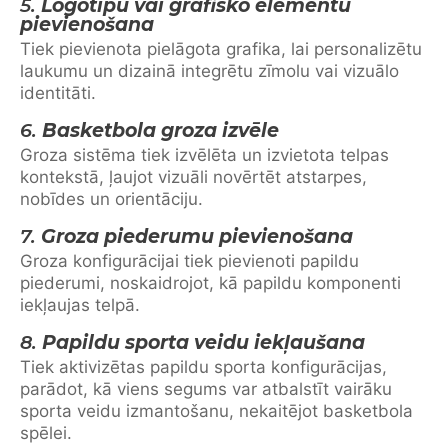
5.
Logotipu vai grafisko elementu
pievienošana
Tiek pievienota pielāgota grafika, lai personalizētu
laukumu un dizainā integrētu zīmolu vai vizuālo
identitāti.
6.
Basketbola groza izvēle
Groza sistēma tiek izvēlēta un izvietota telpas
kontekstā, ļaujot vizuāli novērtēt atstarpes,
nobīdes un orientāciju.
7.
Groza piederumu pievienošana
Groza konfigurācijai tiek pievienoti papildu
piederumi, noskaidrojot, kā papildu komponenti
iekļaujas telpā.
8.
Papildu sporta veidu iekļaušana
Tiek aktivizētas papildu sporta konfigurācijas,
parādot, kā viens segums var atbalstīt vairāku
sporta veidu izmantošanu, nekaitējot basketbola
spēlei.