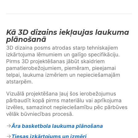
Kā 3D dizains iekļaujas laukuma
plānošanā
3D dizaina posms atrodas starp tehniskajiem
izkārtojuma lēmumiem un galīgo specifikāciju.
Pirms 3D projektēšanas jābūt skaidriem
pamatierobežojumiem, piemēram, pieejamai
telpai, laukuma izmēriem un nepieciešamajām
atstarpēm.
Vizuālā projektēšana ļauj šos ierobežojumus
pārbaudīt kopā pirms materiālu vai aprīkojuma
izvēles, samazinot nepieciešamību pēc pārbūves
vēlāk būvniecības procesā.
Āra basketbola laukuma plānošana
Tiesas izkārtojums un izmēri