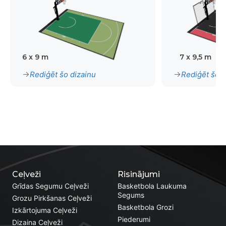
6 x 9 m
7 x 9,5 m
Rediģēt šo dizainu
Rediģēt šo d
Ceļveži
Risinājumi
Grīdas Segumu Ceļveži
Basketbola Laukuma
Segums
Grozu Pirkšanas Ceļveži
Basketbola Grozi
Izkārtojuma Ceļveži
Piederumi
Dizaina Ceļveži