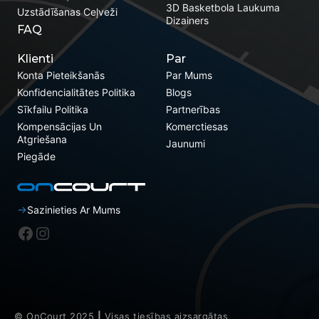
3D Basketbola Laukuma
Uzstādīšanas Ceļveži
Dizainers
FAQ
Klienti
Par
Konta Pieteikšanās
Par Mums
Konfidencialitātes Politika
Blogs
Sīkfailu Politika
Partnerības
Kompensācijas Un
Komerctiesas
Atgriešana
Jaunumi
Piegāde
Sazinieties Ar Mums
Facebook
Instagram
© OnCourt 2025
|
Visas tiesības aizsargātas