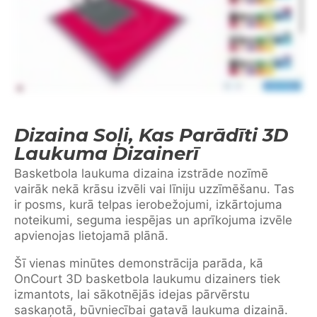
Dizaina Soļi, Kas Parādīti 3D
Laukuma Dizainerī
Basketbola laukuma dizaina izstrāde nozīmē
vairāk nekā krāsu izvēli vai līniju uzzīmēšanu. Tas
ir posms, kurā telpas ierobežojumi, izkārtojuma
noteikumi, seguma iespējas un aprīkojuma izvēle
apvienojas lietojamā plānā.
Šī vienas minūtes demonstrācija parāda, kā
OnCourt 3D basketbola laukumu dizainers tiek
izmantots, lai sākotnējās idejas pārvērstu
saskaņotā, būvniecībai gatavā laukuma dizainā.