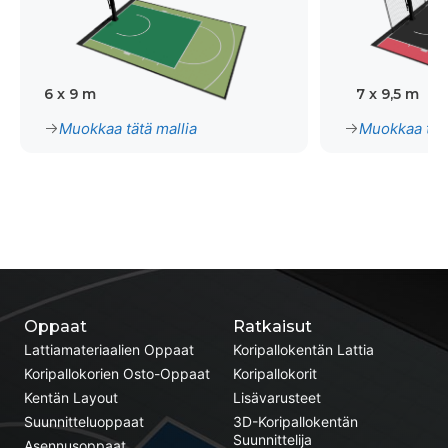
6 x 9 m
7 x 9,5 m
Muokkaa tätä mallia
Muokkaa tätä
Oppaat
Ratkaisut
Lattiamateriaalien Oppaat
Koripallokentän Lattia
Koripallokorien Osto-Oppaat
Koripallokorit
Kentän Layout
Lisävarusteet
Suunnitteluoppaat
3D-Koripallokentän
Suunnittelija
Asennusoppaat