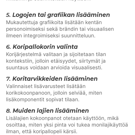
5.
Logojen tai grafiikan lisääminen
Mukautettuja grafiikoita lisätään kentän
personoimiseksi sekä brändin tai visuaalisen
ilmeen integroimiseksi suunnitteluun.
6.
Koripallokorin valinta
Korijärjestelmä valitaan ja sijoitetaan tilan
kontekstiin, jolloin etäisyydet, siirtymät ja
suuntaus voidaan arvioida visuaalisesti.
7.
Koritarvikkeiden lisääminen
Valinnaiset lisävarusteet lisätään
korikokoonpanoon, jolloin selviää, miten
lisäkomponentit sopivat tilaan.
8.
Muiden lajien lisääminen
Lisälajien kokoonpanot otetaan käyttöön, mikä
osoittaa, miten yksi pinta voi tukea monilajikäyttöä
ilman, että koripallopeli kärsii.