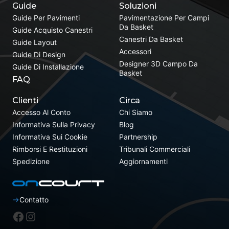
Guide
Soluzioni
Guide Per Pavimenti
Pavimentazione Per Campi
Da Basket
Guide Acquisto Canestri
Canestri Da Basket
Guide Layout
Accessori
Guide Di Design
Designer 3D Campo Da
Guide Di Installazione
Basket
FAQ
Clienti
Circa
Accesso Al Conto
Chi Siamo
Informativa Sulla Privacy
Blog
Informativa Sui Cookie
Partnership
Rimborsi E Restituzioni
Tribunali Commerciali
Spedizione
Aggiornamenti
Contatto
Facebook
Instagram