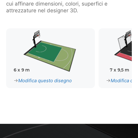
cui affinare dimensioni, colori, superfici e
attrezzature nel designer 3D.
6 x 9 m
7 x 9,5 m
Modifica questo disegno
Modifica qu