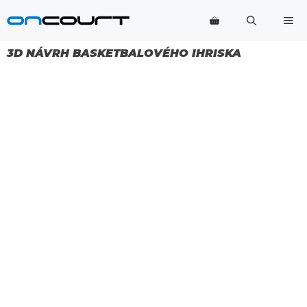
Preskočiť
Po
na
obsah
3D NÁVRH BASKETBALOVÉHO IHRISKA