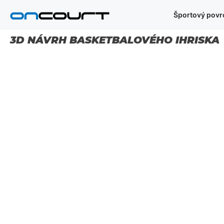
Preskočiť
Športový povr
na
obsah
3D NÁVRH BASKETBALOVÉHO IHRISKA