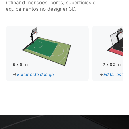
refinar dimensões, cores, superfícies e
equipamentos no designer 3D.
6 x 9 m
7 x 9,5 m
Editar este design
Editar este 