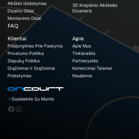
Aikštės Išdėstymas
3D Krepšinio Aikštelės
Dizaino Gidai
Dizaineris
Montavimo Gidai
FAQ
Klientai
Apie
Prisijungimas Prie Paskyros
Apie Mus
Privatumo Politika
Tinklaraštis
Slapukų Politika
Partnerystės
Grąžinimai Ir Grąžinimai
Komerciniai Teismai
Pristatymas
Naujienos
Susisiekite Su Mumis
„Facebook“
Instagram