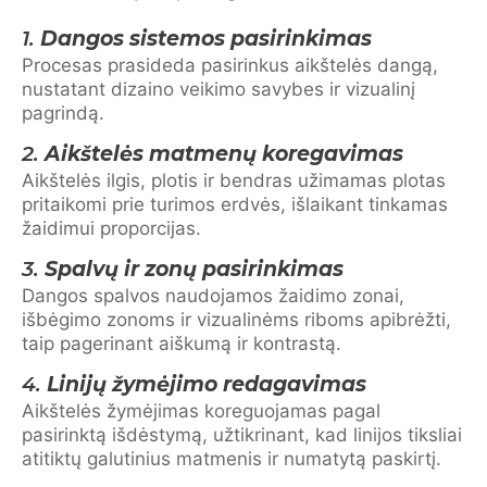
1.
Dangos sistemos pasirinkimas
Procesas prasideda pasirinkus aikštelės dangą,
nustatant dizaino veikimo savybes ir vizualinį
pagrindą.
2.
Aikštelės matmenų koregavimas
Aikštelės ilgis, plotis ir bendras užimamas plotas
pritaikomi prie turimos erdvės, išlaikant tinkamas
žaidimui proporcijas.
3.
Spalvų ir zonų pasirinkimas
Dangos spalvos naudojamos žaidimo zonai,
išbėgimo zonoms ir vizualinėms riboms apibrėžti,
taip pagerinant aiškumą ir kontrastą.
4.
Linijų žymėjimo redagavimas
Aikštelės žymėjimas koreguojamas pagal
pasirinktą išdėstymą, užtikrinant, kad linijos tiksliai
atitiktų galutinius matmenis ir numatytą paskirtį.