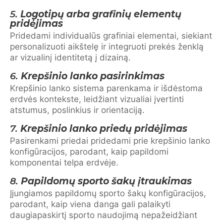
5.
Logotipų arba grafinių elementų
pridėjimas
Pridedami individualūs grafiniai elementai, siekiant
personalizuoti aikštelę ir integruoti prekės ženklą
ar vizualinį identitetą į dizainą.
6.
Krepšinio lanko pasirinkimas
Krepšinio lanko sistema parenkama ir išdėstoma
erdvės kontekste, leidžiant vizualiai įvertinti
atstumus, poslinkius ir orientaciją.
7.
Krepšinio lanko priedų pridėjimas
Pasirenkami priedai pridedami prie krepšinio lanko
konfigūracijos, parodant, kaip papildomi
komponentai telpa erdvėje.
8.
Papildomų sporto šakų įtraukimas
Įjungiamos papildomų sporto šakų konfigūracijos,
parodant, kaip viena danga gali palaikyti
daugiapaskirtį sporto naudojimą nepažeidžiant