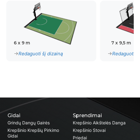
6 x 9 m
7 x 9,5 m
Redaguoti šį dizainą
Redaguoti šį
Gidai
Sprendimai
Grindų Dangų Gairės
Krepšinio Aikštelės Danga
Krepšinio Krepšių Pirkimo
Krepšinio Stovai
Gidai
Priedai