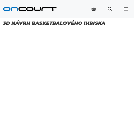
Preskočiť
Po
na
obsah
3D NÁVRH BASKETBALOVÉHO IHRISKA