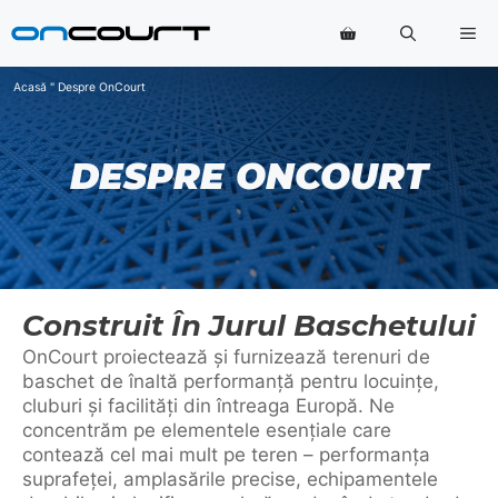
Salt
Me
la
conținut
Acasă
"
Despre OnCourt
DESPRE ONCOURT
Construit În Jurul Baschetului
OnCourt proiectează și furnizează terenuri de
baschet de înaltă performanță pentru locuințe,
cluburi și facilități din întreaga Europă. Ne
concentrăm pe elementele esențiale care
contează cel mai mult pe teren – performanța
suprafeței, amplasările precise, echipamentele