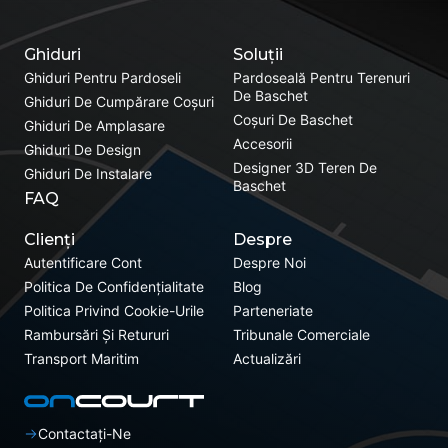
Ghiduri
Soluții
Ghiduri Pentru Pardoseli
Pardoseală Pentru Terenuri
De Baschet
Ghiduri De Cumpărare Coșuri
Coșuri De Baschet
Ghiduri De Amplasare
Accesorii
Ghiduri De Design
Designer 3D Teren De
Ghiduri De Instalare
Baschet
FAQ
Clienți
Despre
Autentificare Cont
Despre Noi
Politica De Confidențialitate
Blog
Politica Privind Cookie-Urile
Parteneriate
Rambursări Și Retururi
Tribunale Comerciale
Transport Maritim
Actualizări
Contactați-Ne