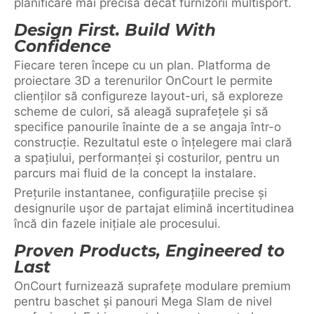
planificare mai precisă decât furnizorii multisport.
Design First. Build With
Confidence
Fiecare teren începe cu un plan. Platforma de
proiectare 3D a terenurilor OnCourt le permite
clienților să configureze layout-uri, să exploreze
scheme de culori, să aleagă suprafețele și să
specifice panourile înainte de a se angaja într-o
construcție. Rezultatul este o înțelegere mai clară
a spațiului, performanței și costurilor, pentru un
parcurs mai fluid de la concept la instalare.
Prețurile instantanee, configurațiile precise și
designurile ușor de partajat elimină incertitudinea
încă din fazele inițiale ale procesului.
Proven Products, Engineered to
Last
OnCourt furnizează suprafețe modulare premium
pentru baschet și panouri Mega Slam de nivel