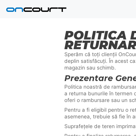
Salt
la
conținut
POLITICA 
RETURNAR
Sperăm că toți clienții OnCourt
deplin satisfăcuți. În acest c
magazin sau schimb.
Prezentare Gen
Politica noastră de rambursare
a returna bunurile în termen d
oferi o rambursare sau un sc
Pentru a fi eligibil pentru o re
asemenea, trebuie să fie în a
Suprafețele de teren imprimat