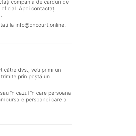
actați compania de carduri de
oficial. Apoi contactați
.
tați la info@oncourt.online.
 către dvs., veți primi un
 trimite prin poștă un
i sau în cazul în care persoana
 rambursare persoanei care a