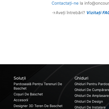
Contactați-ne
la info@oncourt
Aveți întrebări?
Vizitați F
Soluții
Ghiduri
Pardoseală Pentru Terenuri De
Ghiduri Pentru Pardos
Baschet
Ghiduri De Cumpărare
Coșuri De Baschet
Ghiduri De Amplasare
Accesorii
Ghiduri De Design
Designer 3D Teren De Baschet
Ghiduri De Instalare