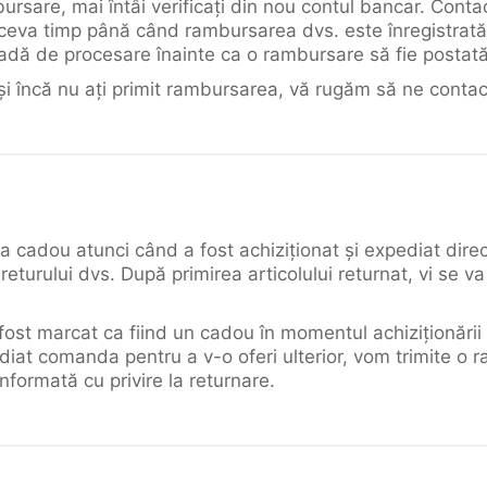
bursare, mai întâi verificați din nou contul bancar. Cont
ă ceva timp până când rambursarea dvs. este înregistrată 
adă de procesare înainte ca o rambursare să fie postată
și încă nu ați primit rambursarea, vă rugăm să ne contac
a cadou atunci când a fost achiziționat și expediat direct
eturului dvs. După primirea articolului returnat, vi se va
a fost marcat ca fiind un cadou în momentul achiziționări
diat comanda pentru a v-o oferi ulterior, vom trimite o
informată cu privire la returnare.