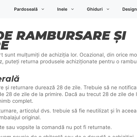
Pardoseală
Inele
Ghiduri
Design
DE RAMBURSARE ȘI
E
 sunt mulțumiți de achiziția lor. Ocazional, din orice moti
az, puteți returna produsele achiziționate pentru o rambu
erală
 și returnare durează 28 de zile. Trebuie să ne notificaț
e 28 de zile de la primire. Dacă au trecut 28 de zile de 
himb complet.
turnare, articolul dvs. trebuie să fie neutilizat și în aceea
mbalajul original.
e sau vopsite la comandă nu pot fi returnate.