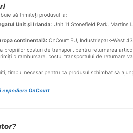
ri
buie să trimiteți produsul la:
gatul Unit și Irlanda
: Unit 11 Stonefield Park, Martins 
uropa continentală
: OnCourt EU, Industriepark-West 43
ta propriilor costuri de transport pentru returnarea artico
imiți o rambursare, costul transportului de returnare v
ocuiți, timpul necesar pentru ca produsul schimbat să aj
și expediere OnCourt
utor?