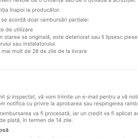
 avem nevoie de o chitanță sau de o dovadă a achiziției.
iția înapoi la producător.
e se acordă doar rambursări parțiale:
 de utilizare
în starea sa originală, este deteriorat sau îi lipsesc pies
ului sau instalatorului.
 mai mult de 28 de zile de la livrare
it și inspectat, vă vom trimite un e-mail pentru a vă noti
 notifica cu privire la aprobarea sau respingerea rambu
ambursarea va fi procesată, iar un credit va fi aplicat 
de plată, în termen de 14 zile.
ipsă