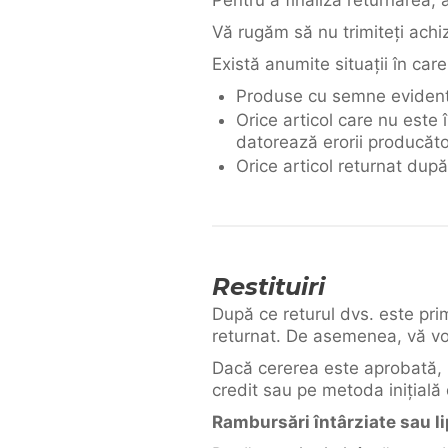
Pentru a finaliza returnarea,
Vă rugăm să nu trimiteți achiz
Există anumite situații în car
Produse cu semne evidente
Orice articol care nu este 
datorează erorii producător
Orice articol returnat după
Restituiri
După ce returul dvs. este prim
returnat. De asemenea, vă vom
Dacă cererea este aprobată, r
credit sau pe metoda inițială 
Rambursări întârziate sau l