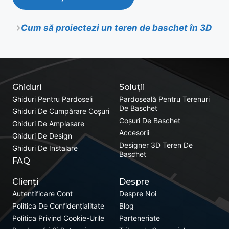
Cum să proiectezi un teren de baschet în 3D
Ghiduri
Soluții
Ghiduri Pentru Pardoseli
Pardoseală Pentru Terenuri
De Baschet
Ghiduri De Cumpărare Coșuri
Coșuri De Baschet
Ghiduri De Amplasare
Accesorii
Ghiduri De Design
Designer 3D Teren De
Ghiduri De Instalare
Baschet
FAQ
Clienți
Despre
Autentificare Cont
Despre Noi
Politica De Confidențialitate
Blog
Politica Privind Cookie-Urile
Parteneriate