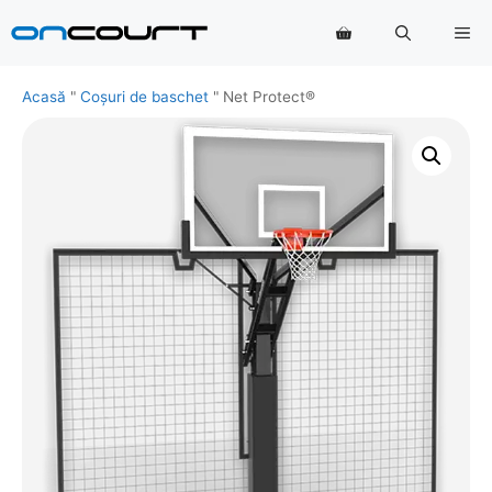
Salt
Me
la
conținut
Acasă
"
Coșuri de baschet
"
Net Protect®