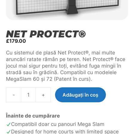
NET PROTECT®
£
179.00
Cu sistemul de plasă Net Protect®, mai multe
aruncări ratate rămân pe teren. Net Protect® face
jocul mai sigur pentru toți, evitând fuga mingii în
stradă sau în grădină. Compatibil cu modelele
MegaSlam 60 și 72 (Patent în curs).
-
+
Adăugați în coș
Cantitate
Net
Protect®
Înainte de cumpărare
Compatibil doar cu panouri Mega Slam
Designed for home courts with limited space