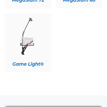
MegaSlam 72
MegaSlam 60
Game Light®