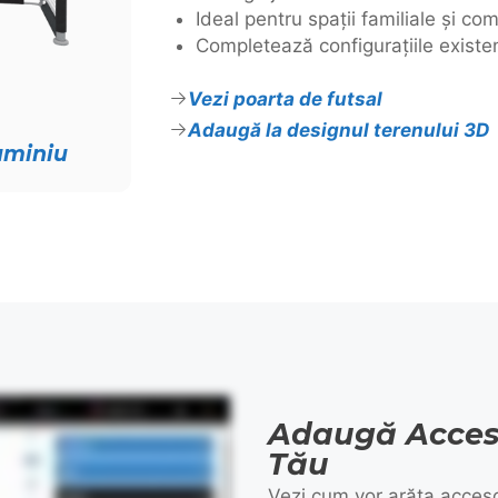
Ideal pentru spații familiale și c
Completează configurațiile existen
Vezi poarta de futsal
Adaugă la designul terenului 3D
luminiu
en audio.
Adaugă Acceso
Tău
Vezi cum vor arăta accesor