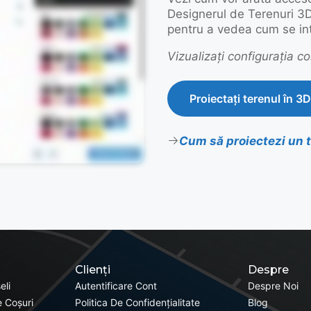
Designerul de Terenuri 3
pentru a vedea cum se inte
Vizualizați configurația 
Proiectați terenul în 3D
Cum să proiectezi un 
Clienți
Despre
eli
Autentificare Cont
Despre Noi
 Coșuri
Politica De Confidențialitate
Blog