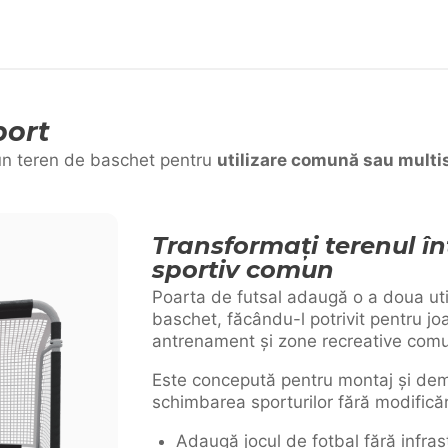
port
un teren de baschet pentru
utilizare comună sau multi
Transformați terenul în
sportiv comun
Poarta de futsal adaugă o a doua uti
baschet, făcându-l potrivit pentru joa
antrenament și zone recreative com
Este concepută pentru montaj și dem
schimbarea sporturilor fără modifică
Adaugă jocul de fotbal fără infra