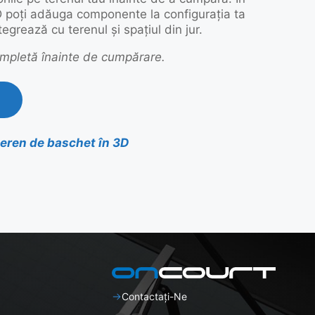
D poți adăuga componente la configurația ta
grează cu terenul și spațiul din jur.
completă înainte de cumpărare.
teren de baschet în 3D
Contactați-Ne