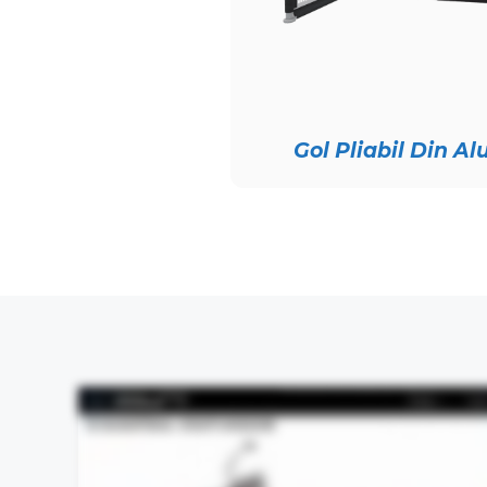
Gol Pliabil Din A
This video demonstrates the design process visually and does not contain spok