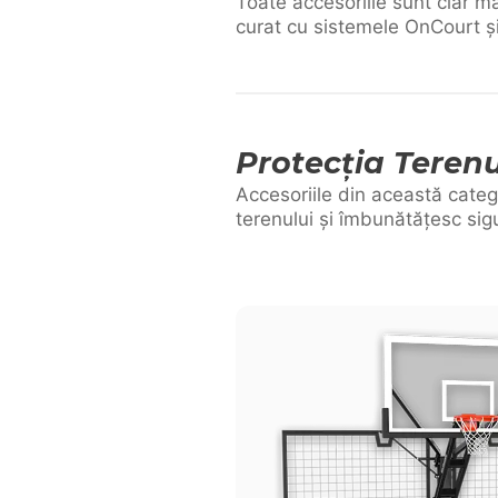
Toate accesoriile sunt clar m
curat cu sistemele OnCourt și
Protecția Terenu
Accesoriile din această categ
terenului și îmbunătățesc sigu