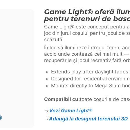
Game Light® oferă ilum
pentru terenuri de basc
Game Light® este conceput pentru a 
joc din jurul coșului pentru jocul de 
scăzută.
În loc să ilumineze întregul teren, a
acolo unde contează cel mai mult — s
recuperările și jocul recreativ fără or
Extends play after daylight fades
Designed for residential environ
Mounts directly to Mega Slam ho
Compatibil cu:
toate coșurile de ba
Vezi Game Light®
®
Adaugă la designul terenului 3D