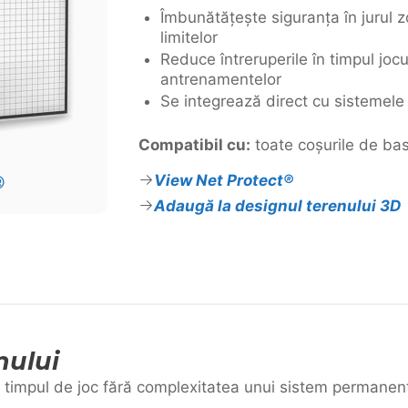
Îmbunătățește siguranța în jurul zo
limitelor
Reduce întreruperile în timpul jocul
antrenamentelor
Se integrează direct cu sistemel
Compatibil cu:
toate coșurile de b
View Net Protect®
®
Adaugă la designul terenului 3D
nului
d timpul de joc fără complexitatea unui sistem permanent