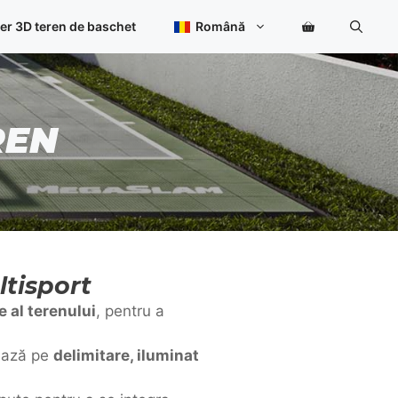
er 3D teren de baschet
Română
REN
ltisport
e al terenului
, pentru a
rează pe
delimitare, iluminat