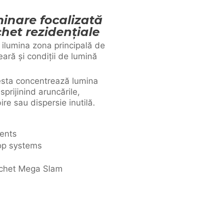
inare focalizată
het rezidențiale
ilumina zona principală de
seară și condiții de lumină
cesta concentrează lumina
prijinind aruncările,
bire sau dispersie inutilă.
ments
op systems
schet Mega Slam