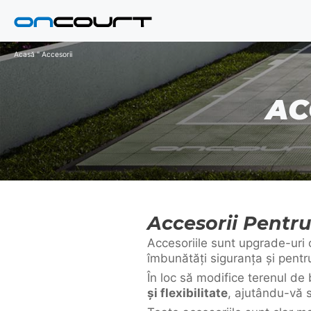
Salt
la
conținut
Acasă
"
Accesorii
AC
Accesorii Pentru 
Accesoriile sunt upgrade-uri
îmbunătăți siguranța și pentru 
În loc să modifice terenul d
și flexibilitate
, ajutându-vă s