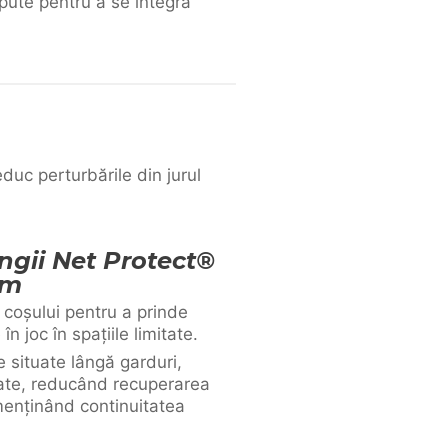
epute pentru a se integra
educ perturbările din jurul
ngii Net Protect®
am
coșului pentru a prinde
n joc în spațiile limitate.
e situate lângă garduri,
inate, reducând recuperarea
 menținând continuitatea