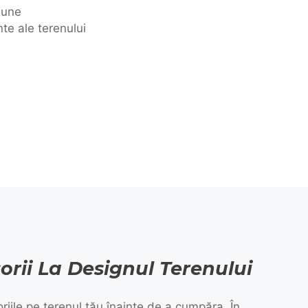
omune
te ale terenului
rii La Designul Terenului
iile pe terenul tău înainte de a cumpăra. În