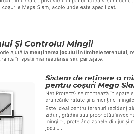
arcate în ceea ce privește compatibilitatea și sunt conc
 coșurile Mega Slam, acolo unde este specificat.
lui Și Controlul Mingii
orie ajută la
menținerea jocului în limitele terenului
, r
ranța în spații mai restrânse sau partajate.
Sistem de reținere a mi
pentru coșuri Mega Sl
Net Protect® se montează în spatele 
aruncările ratate și a menține mingile î
Este ideal pentru terenuri rezidențial
ziduri, grădini sau proprietăți învec
mingilor, protejând zonele din jur și
jocului.