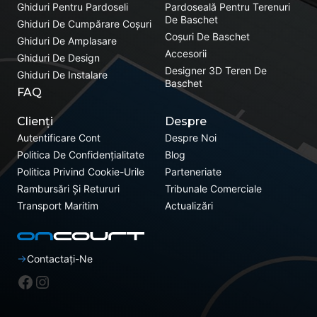
Ghiduri Pentru Pardoseli
Pardoseală Pentru Terenuri
De Baschet
Ghiduri De Cumpărare Coșuri
Coșuri De Baschet
Ghiduri De Amplasare
Accesorii
Ghiduri De Design
Designer 3D Teren De
Ghiduri De Instalare
Baschet
FAQ
Clienți
Despre
Autentificare Cont
Despre Noi
Politica De Confidențialitate
Blog
Politica Privind Cookie-Urile
Parteneriate
Rambursări Și Retururi
Tribunale Comerciale
Transport Maritim
Actualizări
Contactați-Ne
Facebook
Instagram