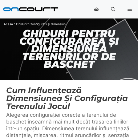
Salt
Me
la
conținut
Acasă
"
Ghiduri
"
Configurații și dimensiuni
GHIDURI PENTRU
CONFIGURAREA ȘI
DIMENSIUNEA
TERENURILOR DE
BASCHET
Cum Influențează
Dimensiunea Și Configurația
Terenului Jocul
Alegerea configurației corecte a terenului de
baschet înseamnă mai mult decât trasarea liniilor
într-un spațiu. Dimensiunea terenului influențează
distanțele, mișcarea, ritmul aruncărilor și senzația