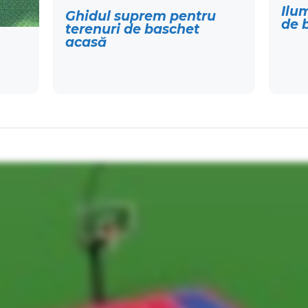
Ilu
Ghidul suprem pentru
de 
terenuri de baschet
acasă