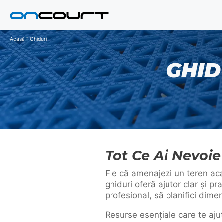
Salt
la
conținut
Acasă
"
Ghiduri
GHID
Tot Ce Ai Nevoie
Fie că amenajezi un teren aca
ghiduri oferă ajutor clar și p
profesional, să planifici dimen
Resurse esențiale care te ajută