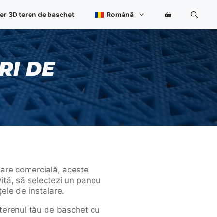
er 3D teren de baschet
Română
RI DE
alare comercială, aceste
ivită, să selectezi un panou
țele de instalare.
zi terenul tău de baschet cu