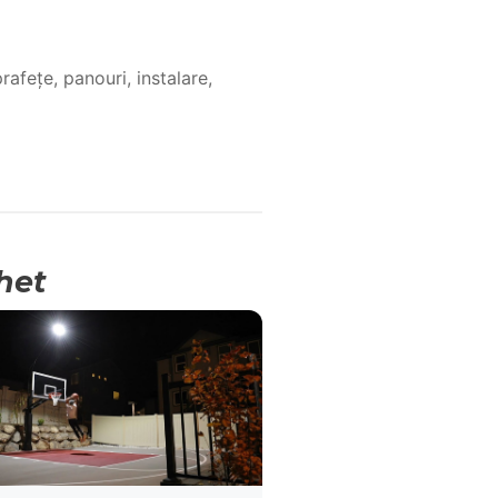
afețe, panouri, instalare,
het