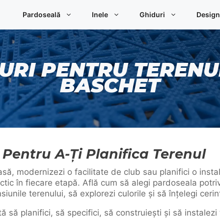
Pardoseală
Inele
Ghiduri
Design
URI PENTRU TERENU
BASCHET
 Pentru A-Ți Planifica Terenul
să, modernizezi o facilitate de club sau planifici o inst
ractic în fiecare etapă. Află cum să alegi pardoseala potr
siunile terenului, să explorezi culorile și să înțelegi cerin
 să planifici, să specifici, să construiești și să instale