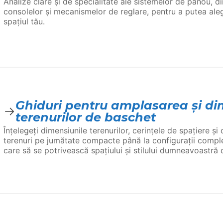
Analize clare și de specialitate ale sistemelor de panou, d
consolelor și mecanismelor de reglare, pentru a putea ale
spațiul tău.
Ghiduri pentru amplasarea și di
terenurilor de baschet
Înțelegeți dimensiunile terenurilor, cerințele de spațiere și
terenuri pe jumătate compacte până la configurații comple
care să se potrivească spațiului și stilului dumneavoastră 