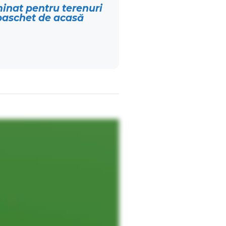
minat pentru terenuri
baschet de acasă