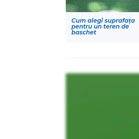
Cum alegi suprafața
pentru un teren de
baschet