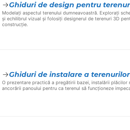
Ghiduri de design pentru terenur
Modelați aspectul terenului dumneavoastră. Explorați scheme
și echilibrul vizual și folosiți designerul de terenuri 3D pen
construcție.
Ghiduri de instalare a terenurilo
O prezentare practică a pregătirii bazei, instalării plăcilor 
ancorării panoului pentru ca terenul să funcționeze impecab