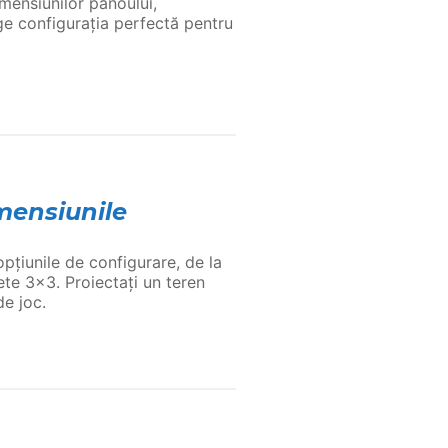
imensiunilor panoului,
ge configurația perfectă pentru
mensiunile
 opțiunile de configurare, de la
te 3×3. Proiectați un teren
de joc.