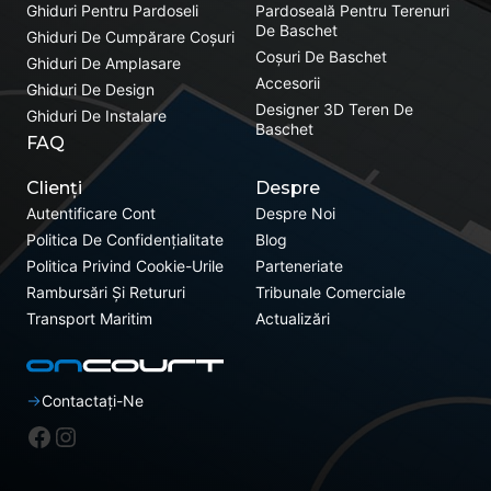
Ghiduri Pentru Pardoseli
Pardoseală Pentru Terenuri
De Baschet
Ghiduri De Cumpărare Coșuri
Coșuri De Baschet
Ghiduri De Amplasare
Accesorii
Ghiduri De Design
Designer 3D Teren De
Ghiduri De Instalare
Baschet
FAQ
Clienți
Despre
Autentificare Cont
Despre Noi
Politica De Confidențialitate
Blog
Politica Privind Cookie-Urile
Parteneriate
Rambursări Și Retururi
Tribunale Comerciale
Transport Maritim
Actualizări
Contactați-Ne
Facebook
Instagram