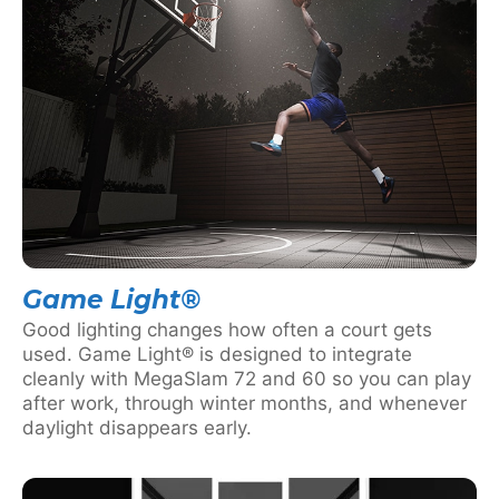
Game Light®
Good lighting changes how often a court gets
used. Game Light® is designed to integrate
cleanly with MegaSlam 72 and 60 so you can play
after work, through winter months, and whenever
daylight disappears early.