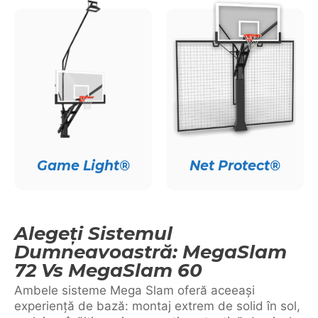
Game Light®
Net Protect®
Alegeți Sistemul
Dumneavoastră: MegaSlam
72 Vs MegaSlam 60
Ambele sisteme Mega Slam oferă aceeași
experiență de bază: montaj extrem de solid în sol,