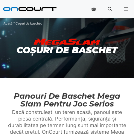
Salt
Me
la
conținut
Acasă
"
Coșuri de baschet
COȘURI DE BASCHET
Panouri De Baschet Mega
Slam Pentru Joc Serios
Dacă construiești un teren acasă, panoul este
piesa centrală. Performanța, siguranța și
durabilitatea pe termen lung sunt mai importante
decât prețul. OnCourt furnizează sisteme Mega