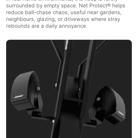
surrounded by empty space. Net Protect® helps
reduce ball-chase chaos, useful near gardens,
neighbours, glazing, or driveways where stray
rebounds are a daily annoyance.