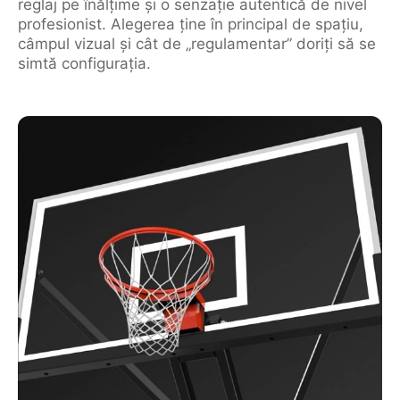
reglaj pe înălțime și o senzație autentică de nivel
profesionist. Alegerea ține în principal de spațiu,
câmpul vizual și cât de „regulamentar” doriți să se
simtă configurația.