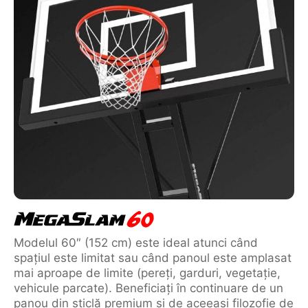
Modelul 60″ (152 cm) este ideal atunci când
spațiul este limitat sau când panoul este amplasat
mai aproape de limite (pereți, garduri, vegetație,
vehicule parcate). Beneficiați în continuare de un
panou din sticlă premium și de aceeași filozofie de