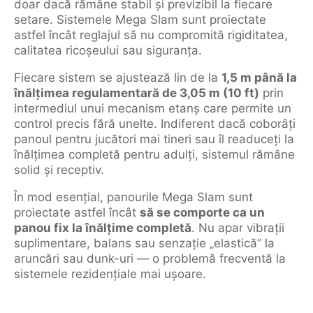
doar dacă rămâne stabil și previzibil la fiecare
setare. Sistemele Mega Slam sunt proiectate
astfel încât reglajul să nu compromită rigiditatea,
calitatea ricoșeului sau siguranța.
Fiecare sistem se ajustează lin de la
1,5 m până la
înălțimea regulamentară de 3,05 m (10 ft)
prin
intermediul unui mecanism etanș care permite un
control precis fără unelte. Indiferent dacă coborâți
panoul pentru jucători mai tineri sau îl readuceți la
înălțimea completă pentru adulți, sistemul rămâne
solid și receptiv.
În mod esențial, panourile Mega Slam sunt
proiectate astfel încât
să se comporte ca un
panou fix la înălțime completă
. Nu apar vibrații
suplimentare, balans sau senzație „elastică” la
aruncări sau dunk-uri — o problemă frecventă la
sistemele rezidențiale mai ușoare.