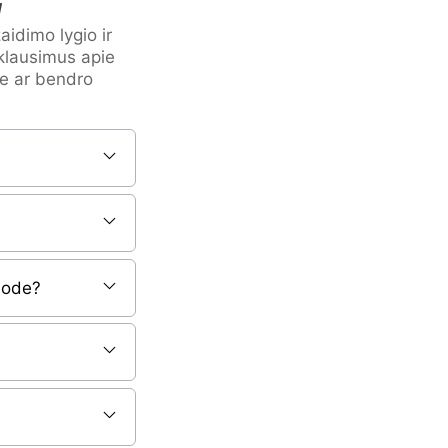
ą
idimo lygio ir
klausimus apie
e ar bendro
 sode?