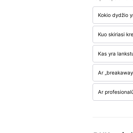
Kokio dydžio y
Kuo skiriasi kr
Kas yra lankstu
Ar „breakaway“
Ar profesional