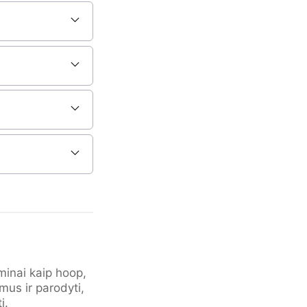
rminai kaip hoop,
mus ir parodyti,
į.