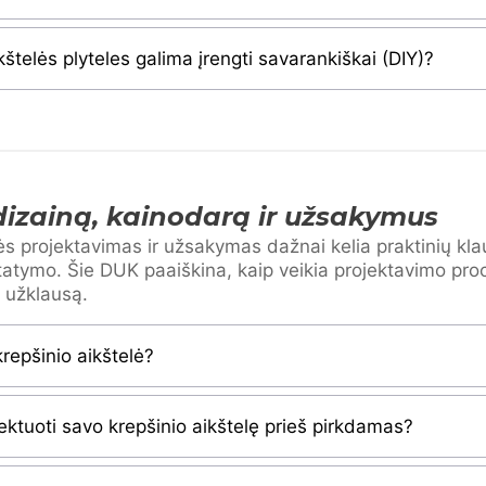
kštelės plyteles galima įrengti savarankiškai (DIY)?
izainą, kainodarą ir užsakymus
ės projektavimas ir užsakymas dažnai kelia praktinių kla
statymo. Šie DUK paaiškina, kaip veikia projektavimo proc
s užklausą.
krepšinio aikštelė?
jektuoti savo krepšinio aikštelę prieš pirkdamas?