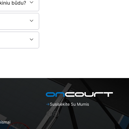
nkiniu būdu?
Susisiekite Su Mumis
„Facebook“
Instagram
eismai