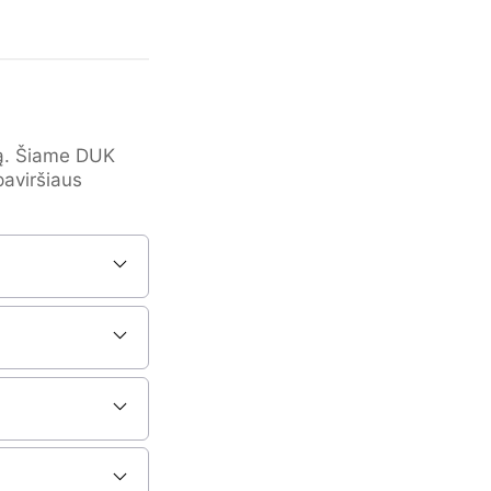
mą. Šiame DUK
paviršiaus