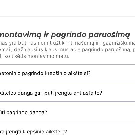
montavimą ir pagrindo paruošimą
as yra būtinas norint užtikrinti našumą ir ilgaamžišku
ymai į dažniausius klausimus apie pagrindo paruošimą, 
ai, ko tikėtis montavimo metu.
betoninio pagrindo krepšinio aikštelei?
kštelės danga gali būti įrengta ant asfalto?
būti pagrindo danga?
ka įrengti krepšinio aikštelę?