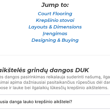
Jump to:
Court Flooring
Krepšinio stovai
Layouts & Dimensions
Įrengimas
Designing & Buying
aikštelės grindų dangos DUK
lės dangos pasirinkimas reikalauja suderinti našumą, il
usimai apima dažniausiai pasitaikančius rūpesčius dėl da
se ir lauke bei ilgalaikių lūkesčių krepšinio aikštelėms.
ausia danga lauko krepšinio aikštelei?