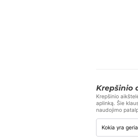
Krepšinio 
Krepšinio aikšte
aplinką. Šie kla
naudojimo patalpo
Kokia yra geri