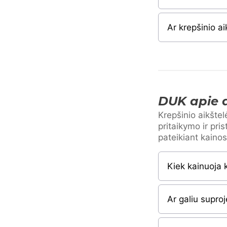
Ar krepšinio ai
DUK apie d
Krepšinio aikštel
pritaikymo ir pri
pateikiant kaino
Kiek kainuoja 
Ar galiu supro