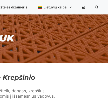
štelės dizaineris
Lietuvių kalba
DUK
 Krepšinio
telių dangas, krepšius,
omis į išsamesnius vadovus,