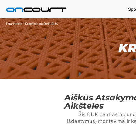
Pereiti
Spo
prie
turinio
Pagrindinis
"
Krepšinio aikštelė DUK
KR
Aiškūs Atsakyma
Aikšteles
Šis DUK centras apjung
išdėstymus, montavimą ir k