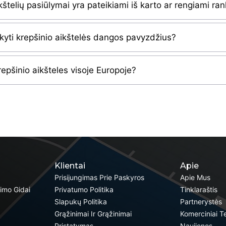
kštelių pasiūlymai yra pateikiami iš karto ar rengiami ra
akyti krepšinio aikštelės dangos pavyzdžius?
repšinio aikšteles visoje Europoje?
Klientai
Apie
Prisijungimas Prie Paskyros
Apie Mus
kimo Gidai
Privatumo Politika
Tinklaraštis
Slapukų Politika
Partnerystės
Grąžinimai Ir Grąžinimai
Komerciniai T
Pristatymas
Naujienos