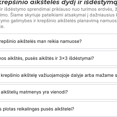
repšinio aikštelės dydį ir išdėstym
ir išdėstymo sprendimai priklauso nuo turimos erdvės, ža
mo. Šiame skyriuje pateikiami atsakymai į dažniausius 
ymo galimybes ir krepšinio aikštelės planavimą namuos
te.
repšinio aikštelės man reikia namuose?
lnos aikštės, pusės aikštės ir 3×3 išdėstymai?
ti krepšinio aikštelę važiuojamojoje dalyje arba mažame
 aikštelių matmenys yra vienodi?
 plotas reikalingas pusės aikštelei?