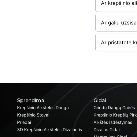
Ar krepšinio ai
Ar galiu užsis
Ar pristatote k
Sprendimai
Gidai
Krepšinio Aikštelės Danga
Grindų Dangų Gairės
Krepšinio Stovai
Krepšinio Krepšių Pir
Priedai
Aikštės Išdėstymas
3D Krepšinio Aikštelės Dizaineris
Dizaino Gidai
Montavimo Gidai