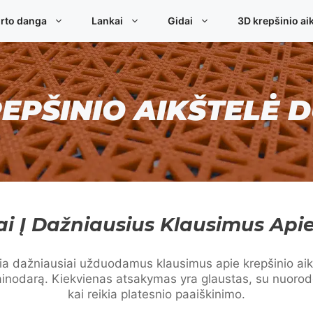
rto danga
Lankai
Gidai
3D krepšinio aik
EPŠINIO AIKŠTELĖ 
i Į Dažniausius Klausimus Apie
ia dažniausiai užduodamus klausimus apie krepšinio aikš
ainodarą. Kiekvienas atsakymas yra glaustas, su nuorod
kai reikia platesnio paaiškinimo.