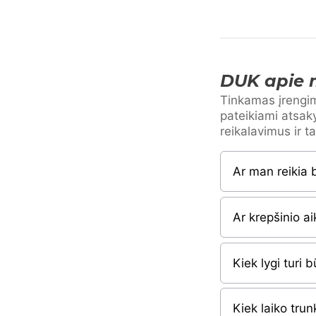
DUK apie 
Tinkamas įrengim
pateikiami atsak
reikalavimus ir t
Ar man reikia 
Ar krepšinio ai
Kiek lygi turi 
Kiek laiko trun