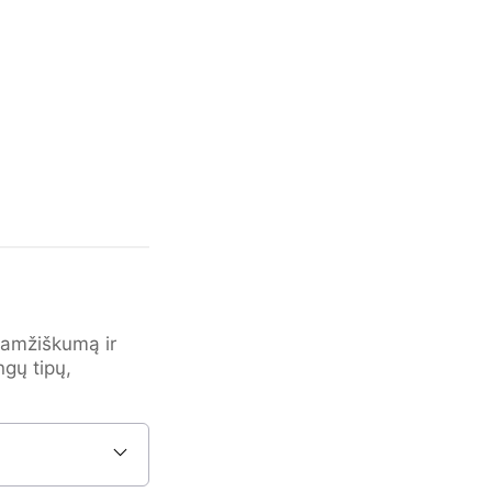
gaamžiškumą ir
ngų tipų,