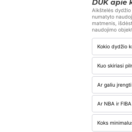
DUK apie k
Aikštelės dydžio 
numatyto naudoji
matmenis, išdėst
naudojimo objek
Kokio dydžio k
Kuo skiriasi pi
Ar galiu įreng
Ar NBA ir FIBA
Koks minimalus