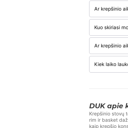
Ar krepšinio a
Kuo skiriasi mo
Ar krepšinio a
Kiek laiko lau
DUK apie k
Krepšinio stovų t
rim ir basket daž
kaip krepšio kons