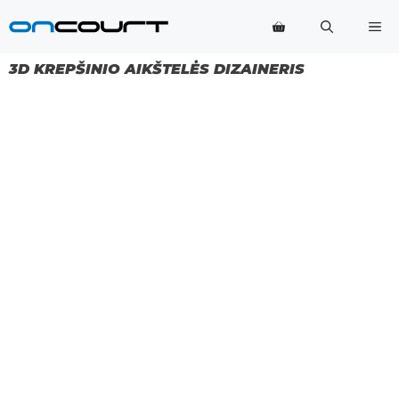
Pereiti
Me
prie
turinio
3D KREPŠINIO AIKŠTELĖS DIZAINERIS