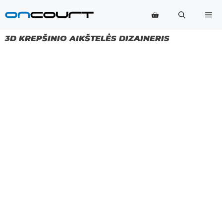
Pereiti
Me
prie
turinio
3D KREPŠINIO AIKŠTELĖS DIZAINERIS