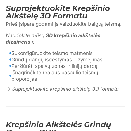
Suprojektuokite Krepšinio
Aikštelę 3D Formatu
Prieš įsipareigodami įsivaizduokite baigtą teismą.
Naudokite mūsų
3D krepšinio aikštelės
dizaineris
į:
Sukonfigūruokite teismo matmenis
Grindų dangų išdėstymas ir žymėjimas
Peržiūrėti spalvų zonas ir linijų darbą
Išnagrinėkite realaus pasaulio teismų
proporcijas
→
Suprojektuokite krepšinio aikštelę 3D formatu
Krepšinio Aikštelės Grindų