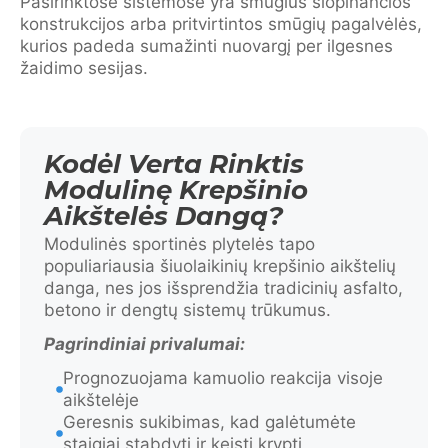
Pasirinktose sistemose yra smūgius slopinančios
konstrukcijos arba pritvirtintos smūgių pagalvėlės,
kurios padeda sumažinti nuovargį per ilgesnes
žaidimo sesijas.
Kodėl Verta Rinktis
Modulinę Krepšinio
Aikštelės Dangą?
Modulinės sportinės plytelės tapo
populiariausia šiuolaikinių krepšinio aikštelių
danga, nes jos išsprendžia tradicinių asfalto,
betono ir dengtų sistemų trūkumus.
Pagrindiniai privalumai:
Prognozuojama kamuolio reakcija visoje
aikštelėje
Geresnis sukibimas, kad galėtumėte
staigiai stabdyti ir keisti kryptį