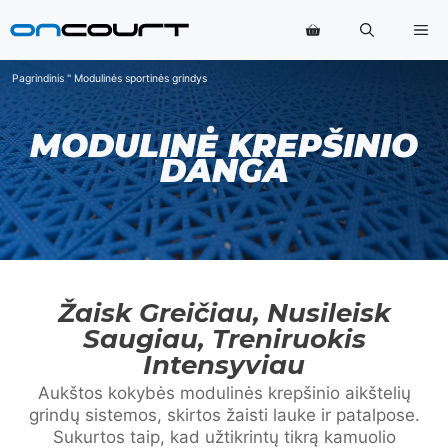
Pereiti
Me
prie
turinio
Pagrindinis
"
Modulinės sportinės grindys
MODULINĖ KREPŠINIO
DANGA
Žaisk Greičiau, Nusileisk
Saugiau, Treniruokis
Intensyviau
Aukštos kokybės modulinės krepšinio aikštelių
grindų sistemos, skirtos žaisti lauke ir patalpose.
Sukurtos taip, kad užtikrintų tikrą kamuolio