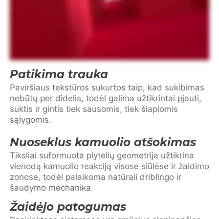
Patikima trauka
Paviršiaus tekstūros sukurtos taip, kad sukibimas
nebūtų per didelis, todėl galima užtikrintai pjauti,
suktis ir gintis tiek sausomis, tiek šlapiomis
sąlygomis.
Nuoseklus kamuolio atšokimas
Tiksliai suformuota plytelių geometrija užtikrina
vienodą kamuolio reakciją visose siūlėse ir žaidimo
zonose, todėl palaikoma natūrali driblingo ir
šaudymo mechanika.
Žaidėjo patogumas