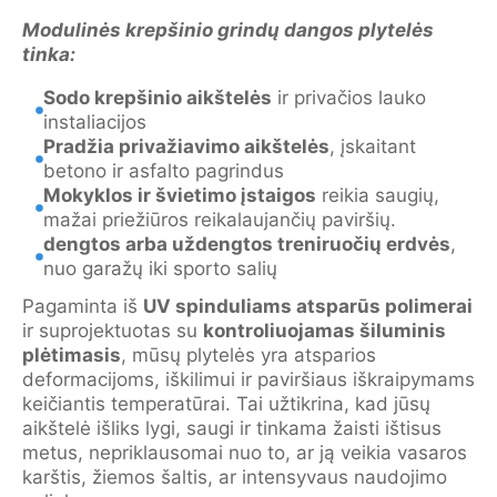
Modulinės krepšinio grindų dangos plytelės
tinka:
Sodo krepšinio aikštelės
ir privačios lauko
instaliacijos
Pradžia privažiavimo aikštelės
, įskaitant
betono ir asfalto pagrindus
Mokyklos ir švietimo įstaigos
reikia saugių,
mažai priežiūros reikalaujančių paviršių.
dengtos arba uždengtos treniruočių erdvės
,
nuo garažų iki sporto salių
Pagaminta iš
UV spinduliams atsparūs polimerai
ir suprojektuotas su
kontroliuojamas šiluminis
plėtimasis
, mūsų plytelės yra atsparios
deformacijoms, iškilimui ir paviršiaus iškraipymams
keičiantis temperatūrai. Tai užtikrina, kad jūsų
aikštelė išliks lygi, saugi ir tinkama žaisti ištisus
metus, nepriklausomai nuo to, ar ją veikia vasaros
karštis, žiemos šaltis, ar intensyvaus naudojimo