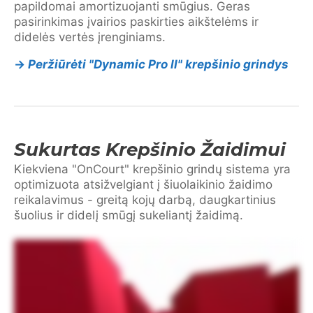
papildomai amortizuojanti smūgius. Geras
pasirinkimas įvairios paskirties aikštelėms ir
didelės vertės įrenginiams.
→
Peržiūrėti "Dynamic Pro II" krepšinio grindys
Sukurtas Krepšinio Žaidimui
Kiekviena "OnCourt" krepšinio grindų sistema yra
optimizuota atsižvelgiant į šiuolaikinio žaidimo
reikalavimus - greitą kojų darbą, daugkartinius
šuolius ir didelį smūgį sukeliantį žaidimą.