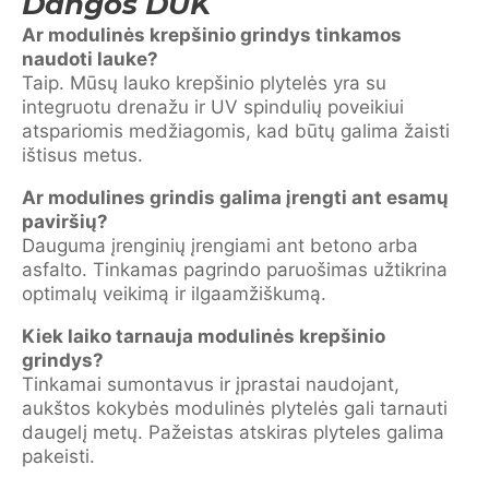
Dangos DUK
Ar modulinės krepšinio grindys tinkamos
naudoti lauke?
Taip. Mūsų lauko krepšinio plytelės yra su
integruotu drenažu ir UV spindulių poveikiui
atspariomis medžiagomis, kad būtų galima žaisti
ištisus metus.
Ar modulines grindis galima įrengti ant esamų
paviršių?
Dauguma įrenginių įrengiami ant betono arba
asfalto. Tinkamas pagrindo paruošimas užtikrina
optimalų veikimą ir ilgaamžiškumą.
Kiek laiko tarnauja modulinės krepšinio
grindys?
Tinkamai sumontavus ir įprastai naudojant,
aukštos kokybės modulinės plytelės gali tarnauti
daugelį metų. Pažeistas atskiras plyteles galima
pakeisti.