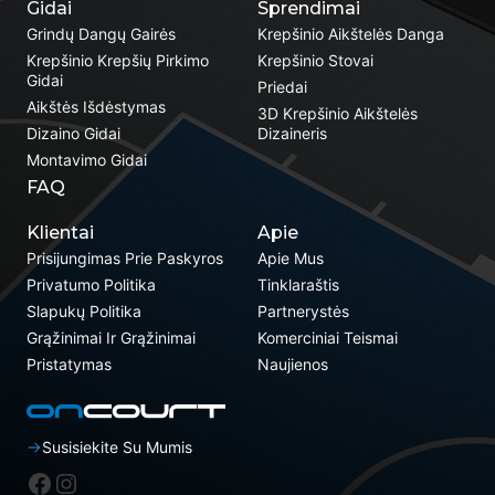
Gidai
Sprendimai
Grindų Dangų Gairės
Krepšinio Aikštelės Danga
Krepšinio Krepšių Pirkimo
Krepšinio Stovai
Gidai
Priedai
Aikštės Išdėstymas
3D Krepšinio Aikštelės
Dizaino Gidai
Dizaineris
Montavimo Gidai
FAQ
Klientai
Apie
Prisijungimas Prie Paskyros
Apie Mus
Privatumo Politika
Tinklaraštis
Slapukų Politika
Partnerystės
Grąžinimai Ir Grąžinimai
Komerciniai Teismai
Pristatymas
Naujienos
Susisiekite Su Mumis
„Facebook“
Instagram