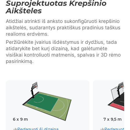
Suprojektuotas Krepšinio
Aikšteles
Atidžiai atrinkti iš anksto sukonfigūruoti krepšinio
aikštelės, sudarantys praktiškus pradinius taškus
realioms erdvėms.
Peržiūrėkite įvairius išdėstymus ir dydžius, tada
atidarykite bet kurį dizainą, kad galėtumėte
visiškai kontroliuoti matmenis, spalvas ir 3D rėmo
pasirinkimą.
6 x 9 m
7 x 9,5 m
Redaguoti šį dizainą
Redaguoti šį