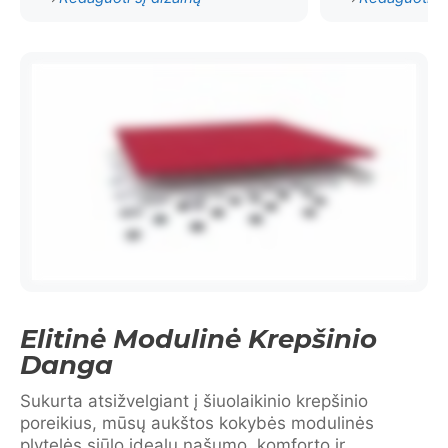
Elitinė Modulinė Krepšinio
Danga
Sukurta atsižvelgiant į šiuolaikinio krepšinio
poreikius, mūsų aukštos kokybės modulinės
plytelės siūlo idealų našumo, komforto ir