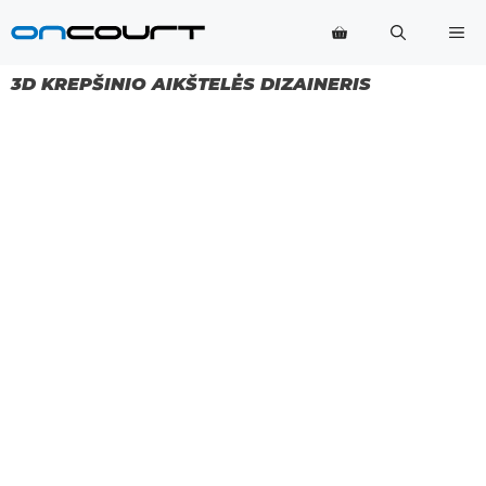
Pereiti
Me
prie
turinio
3D KREPŠINIO AIKŠTELĖS DIZAINERIS