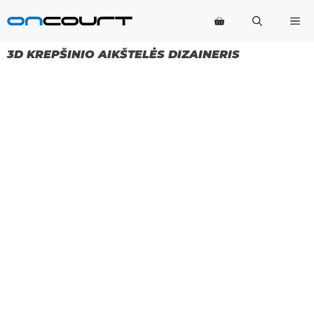
Pereiti
Me
prie
turinio
3D KREPŠINIO AIKŠTELĖS DIZAINERIS