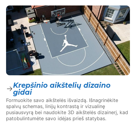
Krepšinio aikštelių dizaino
gidai
Formuokite savo aikštelės išvaizdą. Išnagrinėkite
spalvų schemas, linijų kontrastą ir vizualinę
pusiausvyrą bei naudokite 3D aikštelės dizainerį, kad
patobulintumėte savo idėjas prieš statybas.