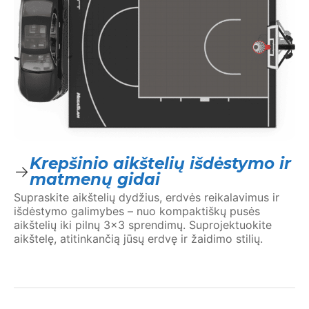
Krepšinio aikštelių išdėstymo ir
matmenų gidai
Supraskite aikštelių dydžius, erdvės reikalavimus ir
išdėstymo galimybes – nuo kompaktiškų pusės
aikštelių iki pilnų 3×3 sprendimų. Suprojektuokite
aikštelę, atitinkančią jūsų erdvę ir žaidimo stilių.