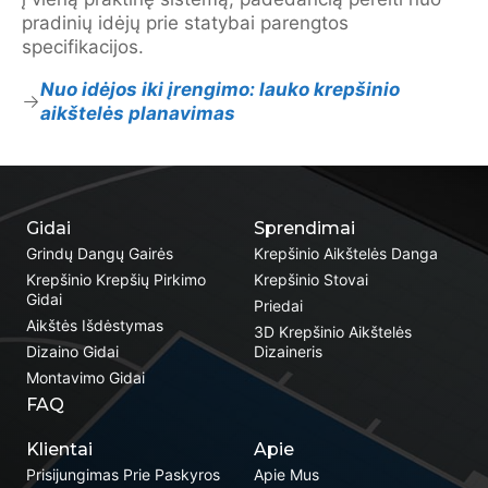
pradinių idėjų prie statybai parengtos
specifikacijos.
Nuo idėjos iki įrengimo: lauko krepšinio
aikštelės planavimas
Gidai
Sprendimai
Grindų Dangų Gairės
Krepšinio Aikštelės Danga
Krepšinio Krepšių Pirkimo
Krepšinio Stovai
Gidai
Priedai
Aikštės Išdėstymas
3D Krepšinio Aikštelės
Dizaino Gidai
Dizaineris
Montavimo Gidai
FAQ
Klientai
Apie
Prisijungimas Prie Paskyros
Apie Mus