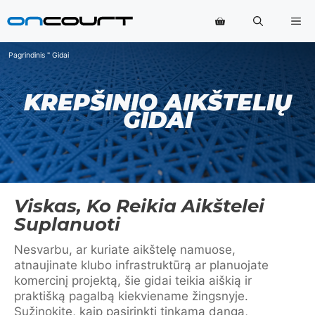
Pereiti
Me
prie
turinio
Pagrindinis
"
Gidai
KREPŠINIO AIKŠTELIŲ
GIDAI
Viskas, Ko Reikia Aikštelei
Suplanuoti
Nesvarbu, ar kuriate aikštelę namuose,
atnaujinate klubo infrastruktūrą ar planuojate
komercinį projektą, šie gidai teikia aiškią ir
praktišką pagalbą kiekviename žingsnyje.
Sužinokite, kaip pasirinkti tinkamą dangą,