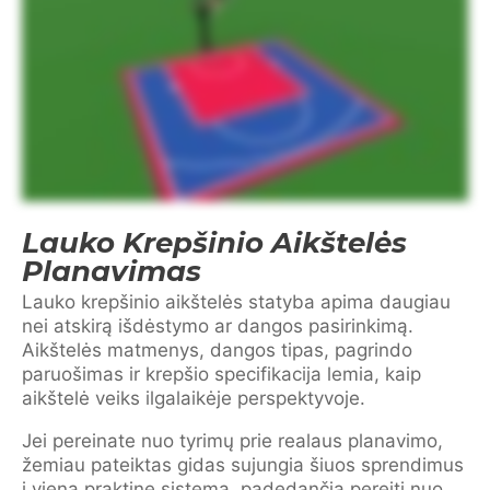
Lauko Krepšinio Aikštelės
Planavimas
Lauko krepšinio aikštelės statyba apima daugiau
nei atskirą išdėstymo ar dangos pasirinkimą.
Aikštelės matmenys, dangos tipas, pagrindo
paruošimas ir krepšio specifikacija lemia, kaip
aikštelė veiks ilgalaikėje perspektyvoje.
Jei pereinate nuo tyrimų prie realaus planavimo,
žemiau pateiktas gidas sujungia šiuos sprendimus
į vieną praktinę sistemą, padedančią pereiti nuo