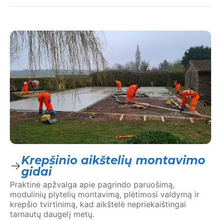
Krepšinio aikštelių montavimo
gidai
Praktinė apžvalga apie pagrindo paruošimą,
modulinių plytelių montavimą, plėtimosi valdymą ir
krepšio tvirtinimą, kad aikštelė nepriekaištingai
tarnautų daugelį metų.