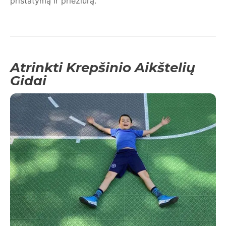
pristatymą ir priežiūrą.
Atrinkti Krepšinio Aikštelių
Gidai