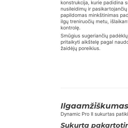
konstrukcija, kurie padidina 
nusileidimų ir pasikartojančių
papildomas minkštinimas pad
ilgų treniruočių metu, išlaika
kontrolę.
Smūgius sugeriančių padėklų 
pritaikyti aikštelę pagal naud
žaidėjų poreikius.
Ilgaamžiškumas 
Dynamic Pro II sukurtas patik
Sukurta pakartoti