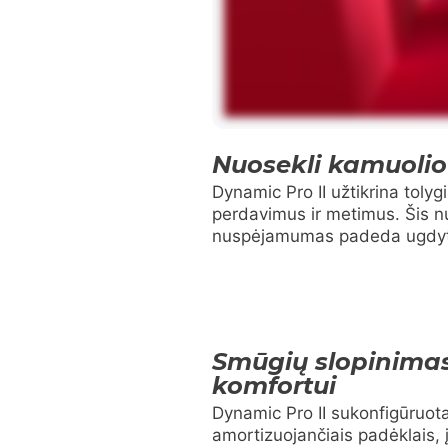
Nuosekli kamuolio
Dynamic Pro II užtikrina toly
perdavimus ir metimus. Šis n
nuspėjamumas padeda ugdyti į
Smūgių slopinimas
komfortui
Dynamic Pro II sukonfigūruota
amortizuojančiais padėklais, į