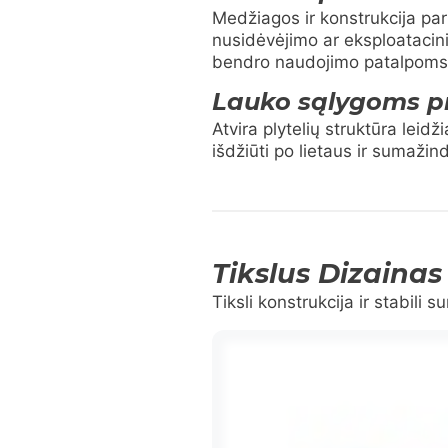
Medžiagos ir konstrukcija pari
nusidėvėjimo ar eksploatacini
bendro naudojimo patalpoms
Lauko sąlygoms pr
Atvira plytelių struktūra lei
išdžiūti po lietaus ir sumaži
Tikslus Dizainas
Tiksli konstrukcija ir stabili