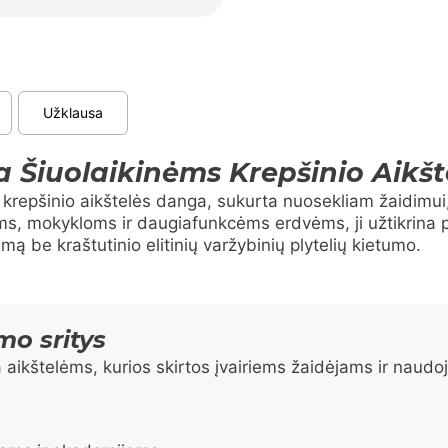
Užklausa
a Šiuolaikinėms Krepšinio Aikš
li krepšinio aikštelės danga, sukurta nuosekliam žaidimu
ms, mokykloms ir daugiafunkcėms erdvėms, ji užtikrina 
ą be kraštutinio elitinių varžybinių plytelių kietumo.
mo sritys
a aikštelėms, kurios skirtos įvairiems žaidėjams ir naudo