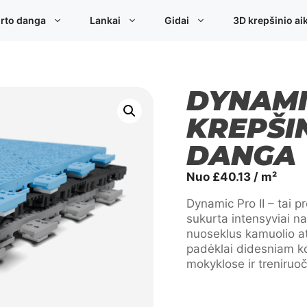
rto danga
Lankai
Gidai
3D krepšinio aik
DYNAMI
KREPŠI
DANGA
Nuo
£
40.13
/ m²
Dynamic Pro II – tai p
sukurta intensyviai 
nuoseklus kamuolio a
padėklai didesniam ko
mokyklose ir treniruo