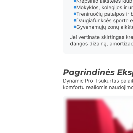
Krepšinio aikštelės kl
Mokyklos, kolegijos ir un
Treniruočių patalpos ir
Daugiafunkcės sporto er
Gyvenamųjų zonų aikštel
Jei vertinate skirtingas k
dangos dizainą, amortizaci
Pagrindinės Eks
Dynamic Pro II sukurtas palai
komfortu realiomis naudojim