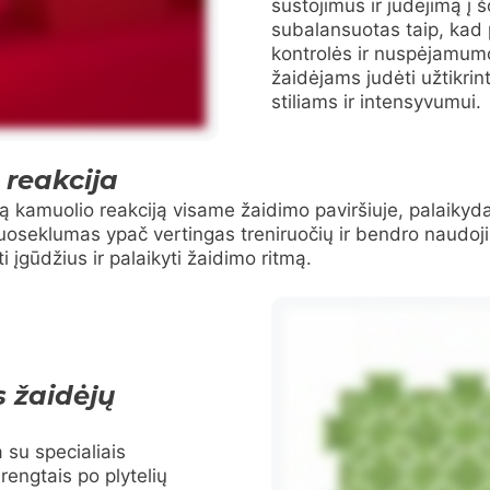
sustojimus ir judėjimą į
subalansuotas taip, kad
kontrolės ir nuspėjamum
žaidėjams judėti užtikrin
stiliams ir intensyvumui.
 reakcija
gią kamuolio reakciją visame žaidimo paviršiuje, palaikyd
uoseklumas ypač vertingas treniruočių ir bendro naudoji
gūdžius ir palaikyti žaidimo ritmą.
 žaidėjų
 su specialiais
rengtais po plytelių