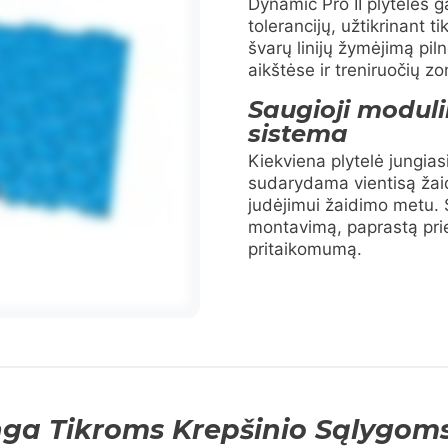
Dynamic Pro II plytelės 
tolerancijų, užtikrinant ti
švarų linijų žymėjimą pil
aikštėse ir treniruočių z
Saugioji modul
sistema
Kiekviena plytelė jungias
sudarydama vientisą žaid
judėjimui žaidimo metu. 
montavimą, paprastą prie
pritaikomumą.
nga Tikroms Krepšinio Sąlygom