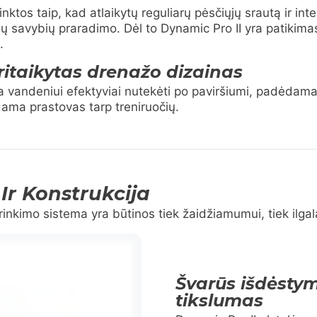
nktos taip, kad atlaikytų reguliarų pėsčiųjų srautą ir int
ų savybių praradimo. Dėl to Dynamic Pro II yra patikima
.
itaikytas drenažo dizainas
džia vandeniui efektyviai nutekėti po paviršiumi, padėdam
ndama prastovas tarp treniruočių.
 Ir Konstrukcija
 surinkimo sistema yra būtinos tiek žaidžiamumui, tiek ilg
Švarūs išdėstyma
tikslumas