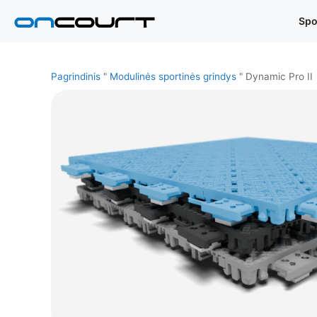
Pereiti
Spo
prie
turinio
Pagrindinis
"
Modulinės sportinės grindys
"
Dynamic Pro II