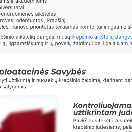
ubams ir akademijoms
iversitetai
 bendruomenės aikštelės
dvės, orientuotos į krepšinį
ės, kuriose prioritetas teikiamas komfortui ir ilgaamži
repšinio aikštelių dangas, mūsų
krepšinio aikštelių dangos
ją, ilgaamžiškumą ir jų poveikį žaidimui bei ilgalaikiam
ploatacinės Savybės
kyti užtikrintą ir nuoseklų krepšinio žaidimą, derinant 
o sąlygomis.
Kontroliuojama
užtikrintam jud
Paviršiaus tekstūra sute
krepšinio judesiams, pal