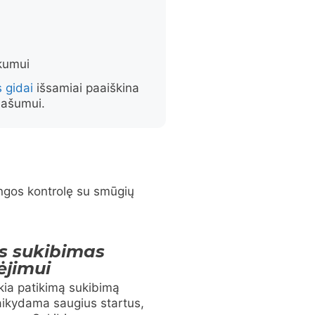
škumui
 gidai
išsamiai paaiškina
 našumui.
dangos kontrolę su smūgių
s sukibimas
ėjimui
ikia patikimą sukibimą
aikydama saugius startus,