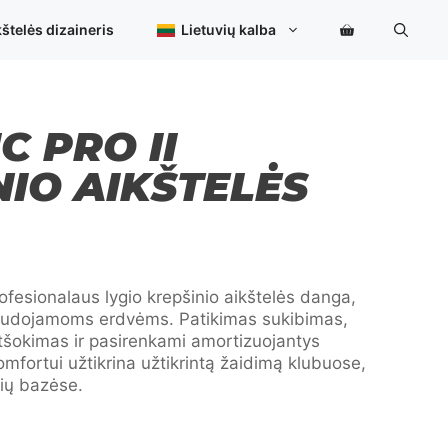
štelės dizaineris
Lietuvių kalba
C PRO II
NIO AIKŠTELĖS
rofesionalaus lygio krepšinio aikštelės danga,
naudojamoms erdvėms. Patikimas sukibimas,
tšokimas ir pasirenkami amortizuojantys
mfortui užtikrina užtikrintą žaidimą klubuose,
čių bazėse.