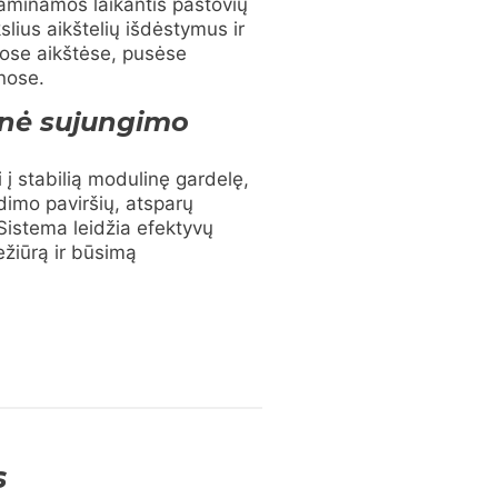
gaminamos laikantis pastovių
kslius aikštelių išdėstymus ir
nose aikštėse, pusėse
onose.
inė sujungimo
i į stabilią modulinę gardelę,
imo paviršių, atsparų
Sistema leidžia efektyvų
žiūrą ir būsimą
s