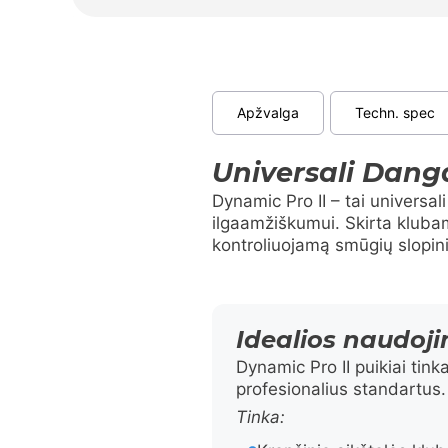
Apžvalga
Techn. spec
Universali Dang
Dynamic Pro II – tai universa
ilgaamžiškumui. Skirta kluba
kontroliuojamą smūgių slopinim
Idealios naudoji
Dynamic Pro II puikiai tink
profesionalius standartus.
Tinka: