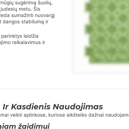
smūgių sugėrimą šuolių,
 judesių metu. Šis
eda sumažinti nuovargį
nt dangos stabilumą ir
parinktys leidžia
ojimo reikalavimus ir
Ir Kasdienis Naudojimas
imai veikti aplinkose, kuriose aikštelės dažnai naudojamo
niam žaidimui