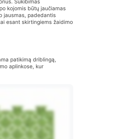
 šonus. Sukibimas
 po kojomis būtų jaučiamas
o jausmas, padedantis
tai esant skirtingiems žaidimo
ama patikimą driblingą,
mo aplinkose, kur