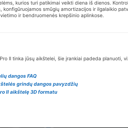
lėms, kurios turi patikimai veikti diena iš dienos. Kontr
, konfigūruojamos smūgių amortizacijos ir ilgalaikio pat
švietimo ir bendruomenės krepšinio aplinkose.
ro II tinka jūsų aikštelei, šie įrankiai padeda planuoti, viz
telių dangos FAQ
ikštelės grindų dangos pavyzdžių
o II aikštelę 3D formatu