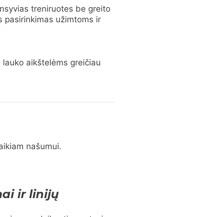
ensyvias treniruotes be greito
s pasirinkimas užimtoms ir
a lauko aikštelėms greičiau
alaikiam našumui.
i ir linijų