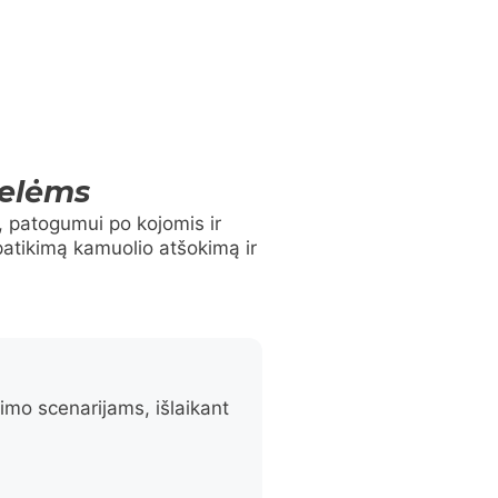
telėms
i, patogumui po kojomis ir
patikimą kamuolio atšokimą ir
jimo scenarijams, išlaikant