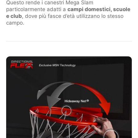
Questo rende i canestri Mega Slam
particolarmente adatti a
campi domestici, scuole
e club
, dove più fasce d’età utilizzano lo stesso
campo.