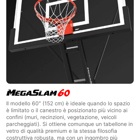
Il modello 60″ (152 cm) è ideale quando lo spazio
è limitato o il canestro è posizionato più vicino ai
confini (muri, recinzioni, vegetazione, veicoli
parcheggiati). Si ottiene comunque un tabellone in
vetro di qualità premium e la stessa filosofia
costruttiva robusta, ma con un ingombro più