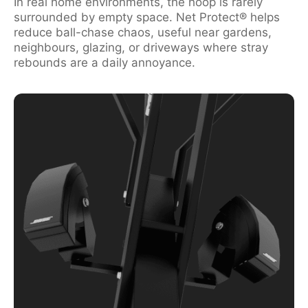
In real home environments, the hoop is rarely
surrounded by empty space. Net Protect® helps
reduce ball-chase chaos, useful near gardens,
neighbours, glazing, or driveways where stray
rebounds are a daily annoyance.