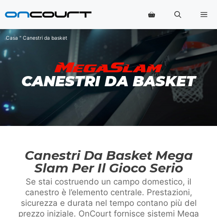
Vai
Me
al
contenuto
Casa
"
Canestri da basket
CANESTRI DA BASKET
Canestri Da Basket Mega
Slam Per Il Gioco Serio
Se stai costruendo un campo domestico, il
canestro è l’elemento centrale. Prestazioni,
sicurezza e durata nel tempo contano più del
prezzo iniziale. OnCourt fornisce sistemi Mega