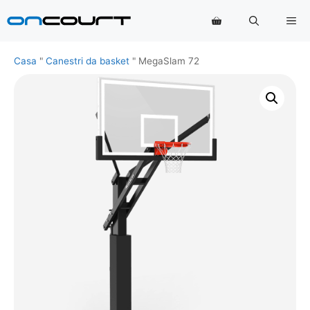
Vai
Me
al
contenuto
Casa
"
Canestri da basket
"
MegaSlam 72