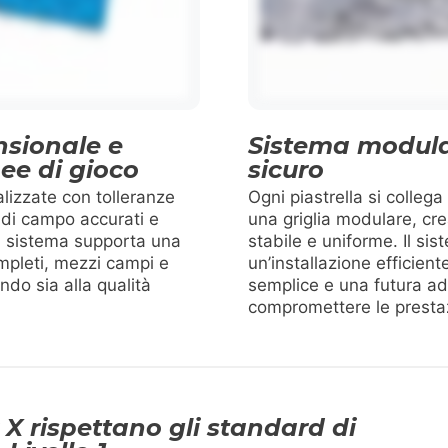
sionale e
Sistema modula
nee di gioco
sicuro
alizzate con tolleranze
Ogni piastrella si collega
 di campo accurati e
una griglia modulare, cr
 Il sistema supporta una
stabile e uniforme. Il si
mpleti, mezzi campi e
un’installazione efficie
ndo sia alla qualità
semplice e una futura ad
compromettere le prestaz
 X rispettano gli standard di