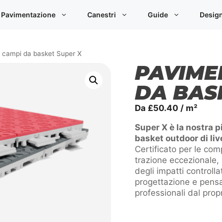
Pavimentazione
Canestri
Guide
Desig
 campi da basket Super X
PAVIME
DA BAS
Da
£
50.40
/ m²
Super X è la nostra p
basket outdoor di live
Certificato per le com
trazione eccezionale,
degli impatti controlla
progettazione e pensa
professionali dal pro