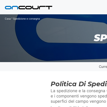
Vai
al
contenuto
Casa
"
Spedizione e consegna
SP
Curre
Politica Di Sped
La spedizione e la consegna O
e i componenti vengono spediti
superfici del campo vengono 