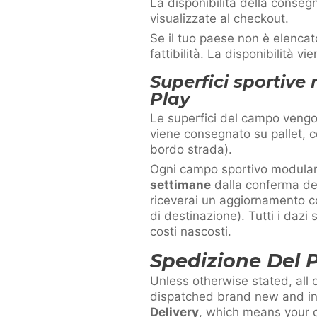
La disponibilità della consegn
visualizzate al checkout.
Se il tuo paese non è elencat
fattibilità. La disponibilità v
Superfici sportive
Play
Le superfici del campo vengo
viene consegnato su pallet, 
bordo strada).
Ogni campo sportivo modulare
settimane
dalla conferma dell
riceverai un aggiornamento co
di destinazione). Tutti i da
costi nascosti.
Spedizione Del 
Unless otherwise stated, all
dispatched brand new and in 
Delivery
, which means your o