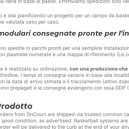
a varia in base al paese. Effettuiamo spedizioni solo ve
o e stai pianificando un progetto per un campo da basket
iene valutata caso per caso.
 modulari consegnate pronte per l’i
no spedite in pacchi pronti per una semplice installaz
con piastrelle numerate e una mappa di riferimento (Le 
 è realizzato su ordinazione,
con una produzione che 
’ordine. I tempi di consegna variano in base alla localit
n la data di arrivo stimata e il tracciamento (attivo d
zi sono prepagati e le consegne avvengono con resa DDP 
Prodotto
 orders from OnCourt are shipped via trusted common car
good condition, as advertised. Basketball systems are
rder will be delivered to the curb at the end of your dr