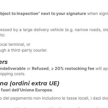
bject to Inspection” next to your signature
when signin
cessed by a large delivery vehicle (e.g. narrow roads, st
to:
ocal terminal, or
ugh a third-party courier.
ers
ndeliverable
or
Refused
, a
20% restocking fee
will ap
hipping costs.
a (ordini extra UE)
i fuori dell'Unione Europea
:
to del pagamento non includono le tasse locali, i dazi do