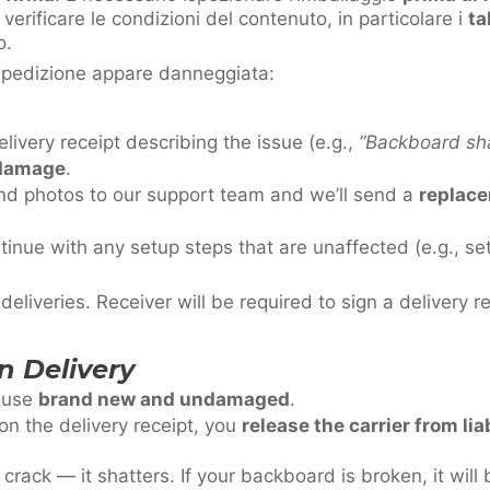
 verificare le condizioni del contenuto, in particolare i
ta
o.
 spedizione appare danneggiata:
livery receipt describing the issue (e.g.,
“Backboard sha
 damage
.
and photos to our support team and we’ll send a
replace
inue with any setup steps that are unaffected (e.g., se
 deliveries. Receiver will be required to sign a delivery r
n Delivery
house
brand new and undamaged
.
on the delivery receipt, you
release the carrier from liab
crack — it shatters. If your backboard is broken, it will 