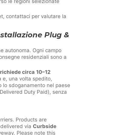
rso le regioni selezionate
, contattaci per valutare la
nstallazione Plug &
ione autonoma. Ogni campo
consegne residenziali sono a
richiede circa
10–12
à e, una volta spedito,
opo lo sdoganamento nel paese
(Delivered Duty Paid), senza
riers. Products are
 delivered via
Curbside
iveway. Please note this