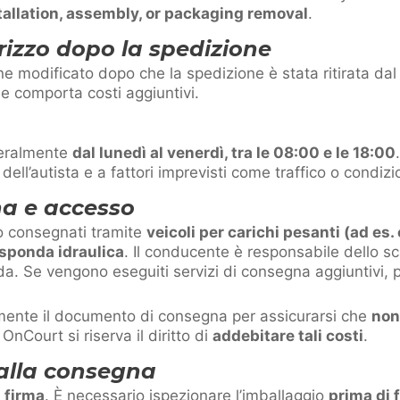
tallation, assembly, or packaging removal
.
irizzo dopo la spedizione
ne modificato dopo che la spedizione è stata ritirata dal 
e comporta costi aggiuntivi.
eralmente
dal lunedì al venerdì, tra le 08:00 e le 18:00
 dell’autista e a fattori imprevisti come traffico o condiz
na e accesso
no consegnati tramite
veicoli per carichi pesanti (ad es.
sponda idraulica
. Il conducente è responsabile dello sc
a. Se vengono eseguiti servizi di consegna aggiuntivi, 
tamente il documento di consegna per assicurarsi che
non
 OnCourt si riserva il diritto di
addebitare tali costi
.
 alla consegna
a
firma
. È necessario ispezionare l’imballaggio
prima di 