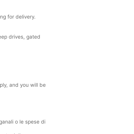
g for delivery.
eep drives, gated
ply, and you will be
ganali o le spese di