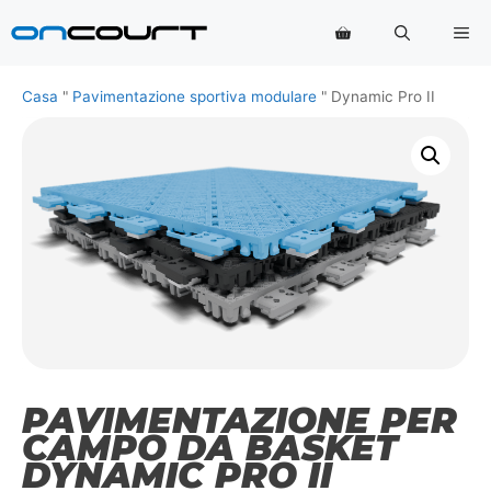
Vai
Me
al
contenuto
Casa
"
Pavimentazione sportiva modulare
"
Dynamic Pro II
PAVIMENTAZIONE PER
CAMPO DA BASKET
DYNAMIC PRO II