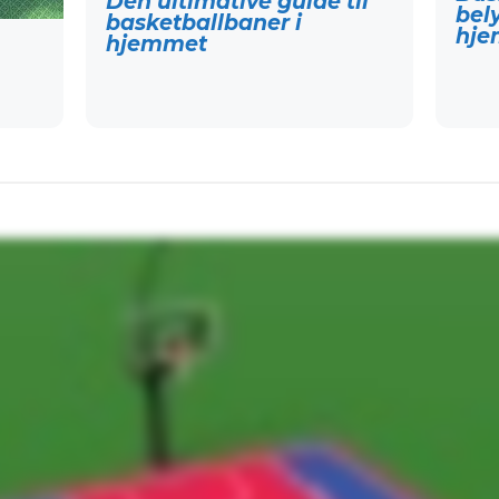
Den ultimative guide til
bely
basketballbaner i
hje
hjemmet