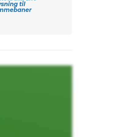
sning til
mmebaner