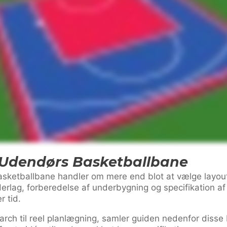
 Udendørs Basketballbane
ketballbane handler om mere end blot at vælge layout e
rlag, forberedelse af underbygning og specifikation af k
 tid.
rch til reel planlægning, samler guiden nedenfor disse b