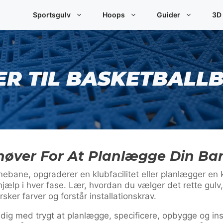
Sportsgulv
Hoops
Guider
3D
ER TIL BASKETBALL
høver For At Planlægge Din Ba
bane, opgraderer en klubfacilitet eller planlægger en ko
hjælp i hver fase. Lær, hvordan du vælger det rette gulv,
ker farver og forstår installationskrav.
 dig med trygt at planlægge, specificere, opbygge og ins