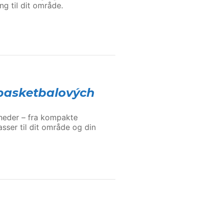
g til dit område.
basketbalových
gheder – fra kompakte
asser til dit område og din