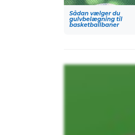
Sådan vælger du
gulvbelægning til
basketballbaner