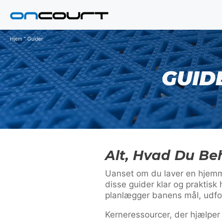
Hop
til
indhold
Hjem
"
Guider
GUID
Alt, Hvad Du Be
Uanset om du laver en hjemme
disse guider klar og praktisk 
planlægger banens mål, udfors
Kerne­ressourcer, der hjælper