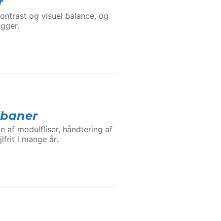
r
ontrast og visuel balance, og
ygger.
lbaner
on af modulfliser, håndtering af
lfrit i mange år.