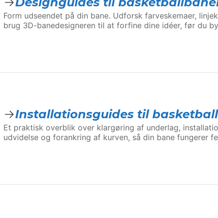
Designguides til basketballbane
Form udseendet på din bane. Udforsk farveskemaer, linjek
brug 3D-bane­designeren til at forfine dine idéer, før du b
Installationsguides til basketbal
Et praktisk overblik over klargøring af underlag, installati
udvidelse og forankring af kurven, så din bane fungerer fej