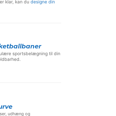
er klar, kan du
designe din
ketballbaner
ulære sportsbelægning til din
oldbarhed.
urve
lser, udhæng og