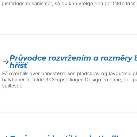
justeringsmekanismer, så du kan vælge den perfekte løsnin
Průvodce rozvržením a rozměry 
hřišť
Få overblik over banestørrelser, pladskrav og layoutmuli
halvbaner til fulde 3×3-opstillinger. Design en bane, der p
spillestil.