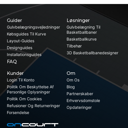
Guider
Løsninger
Gulvbelægningsvejledninger
Gulvbelægning Til
Basketballbaner
Købsguides Til Kurve
Basketballkurve
Layout-Guides
Tilbehør
Designguides
3D Basketballbanedesigner
Installationsguides
FAQ
Kunder
Om
Login Til Konto
Om Os
Politik Om Beskyttelse Af
Blog
Personlige Oplysninger
Partnerskaber
Politik Om Cookies
Erhvervsdomstole
Refusioner Og Returneringer
Opdateringer
Forsendelse