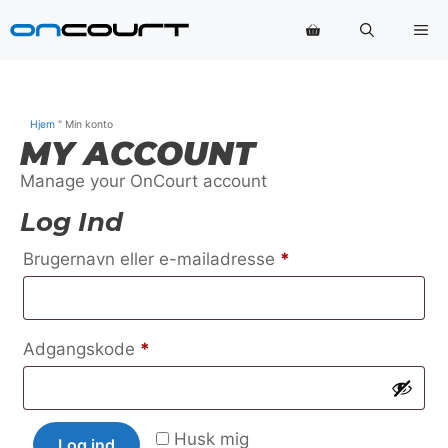
Hop
Me
til
indhold
Hjem
"
Min konto
MY ACCOUNT
Manage your OnCourt account
Log Ind
Påkrævet
Brugernavn eller e-mailadresse
*
Påkrævet
Adgangskode
*
Husk mig
Log ind