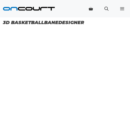
Hop
Me
til
indhold
3D BASKETBALLBANEDESIGNER