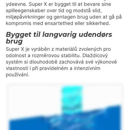
ydeevne. Super X er bygget til at bevare sine
spilleegenskaber over tid og modstå slid,
miljøpåvirkninger og gentagen brug uden at gå på
kompromis med ensartethed eller sikkerhed.
Bygget til langvarig udendørs
brug
Super X je vyráběn z materiálů zvolených pro
odolnost a rozměrovou stabilitu. Dlaždicový
systém si dlouhodobě zachovává své výkonové
vlastnosti i při pravidelném a intenzivním
používání.