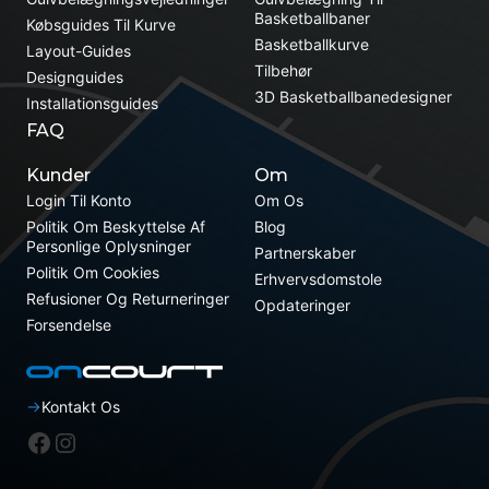
Basketballbaner
Købsguides Til Kurve
Basketballkurve
Layout-Guides
Tilbehør
Designguides
3D Basketballbanedesigner
Installationsguides
FAQ
Kunder
Om
Login Til Konto
Om Os
Politik Om Beskyttelse Af
Blog
Personlige Oplysninger
Partnerskaber
Politik Om Cookies
Erhvervsdomstole
Refusioner Og Returneringer
Opdateringer
Forsendelse
Kontakt Os
Facebook
Instagram