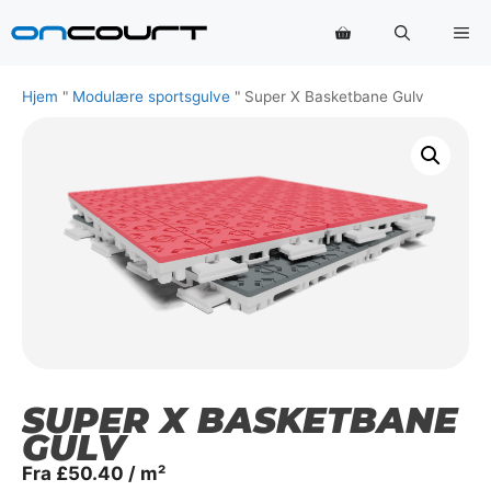
Hop
Me
til
indhold
Hjem
"
Modulære sportsgulve
"
Super X Basketbane Gulv
SUPER X BASKETBANE
GULV
Fra
£
50.40
/ m²