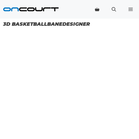
Hop
Me
til
indhold
3D BASKETBALLBANEDESIGNER