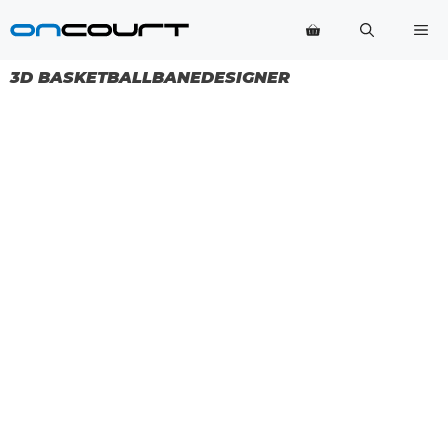
Hop
Me
til
indhold
3D BASKETBALLBANEDESIGNER