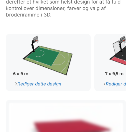
derefter et hvilket som helst design for at få fuld
kontrol over dimensioner, farver og valg af
broderiramme i 3D.
6 x 9 m
7 x 9,5 m
Rediger dette design
Rediger det