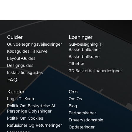
Guider
Løsninger
Gulvbelægningsvejledninger
Gulvbelægning Til
Basketballbaner
Købsguides Til Kurve
Basketballkurve
Layout-Guides
Tilbehør
Designguides
3D Basketballbanedesigner
Installationsguides
FAQ
Kunder
Om
Login Til Konto
Om Os
Politik Om Beskyttelse Af
Blog
Personlige Oplysninger
Partnerskaber
Politik Om Cookies
Erhvervsdomstole
Refusioner Og Returneringer
Opdateringer