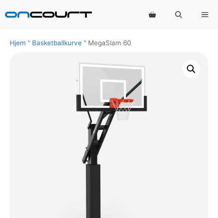
Hop
Me
til
indhold
Hjem
"
Basketballkurve
"
MegaSlam 60