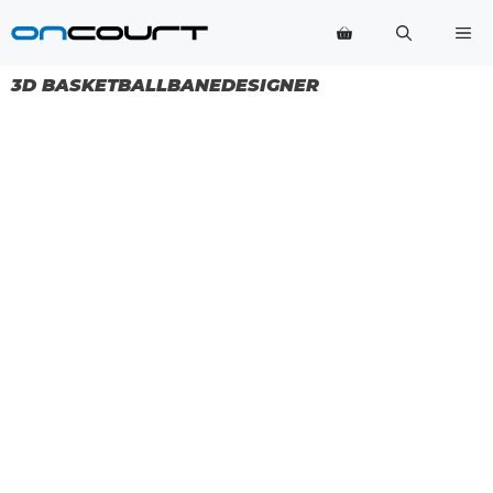
Hop
Me
til
indhold
3D BASKETBALLBANEDESIGNER